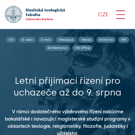
CZE
SIS
IS věda
E-mail
WebApps
Menza
Knihovna
Wifi
Zaměstnanci
MS Office
Letní přijímací řízení pro
uchazeče až do 9. srpna
V rámci dodatečného výběrového řízení nabízíme
bakalářské i navazující magisterské studijní programy v
oblastech teologie, religionistiky, filozofie, judaistiky i
učitelství.