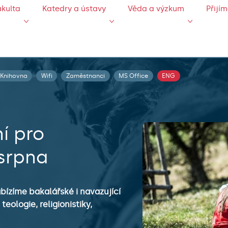
akulta
Katedry a ústavy
Věda a výzkum
Přijí
Knihovna
Wifi
Zaměstnanci
MS Office
ENG
ní pro
 srpna
ízíme bakalářské i navazující
eologie, religionistiky,