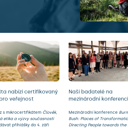
ta nabízí certifikovaný
Naši badatelé na
 pro veřejnost
mezinárodní konferenc
z s mikrocertifikátem
Člověk,
Mezinárodní konference
Burn
ká etika a výzvy současnosti
Bush: Places of Transformati
dávat přihlášky do 4. září
Directing People towards the