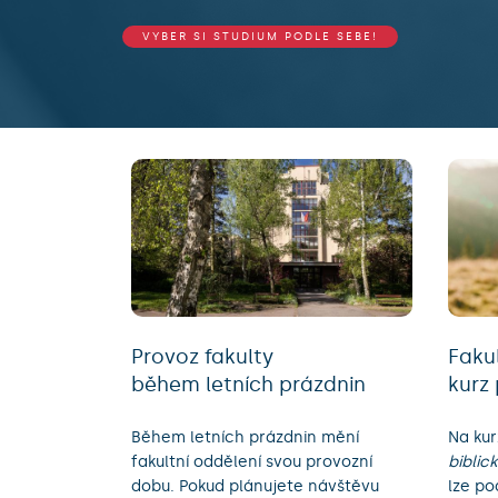
VYBER SI STUDIUM PODLE SEBE!
Provoz fakulty
Fakul
během letních prázdnin
kurz
Během letních prázdnin mění
Na kur
fakultní oddělení svou provozní
biblic
dobu. Pokud plánujete návštěvu
lze po