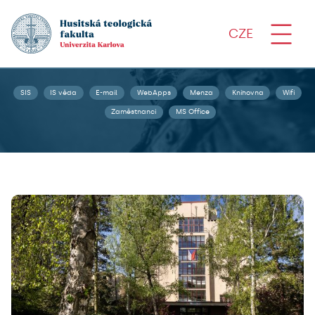
CZE
SIS
IS věda
E-mail
WebApps
Menza
Knihovna
Wifi
Zaměstnanci
MS Office