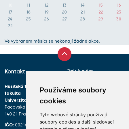
10
11
12
13
14
15
16
17
18
19
20
21
22
23
24
25
26
27
28
29
30
31
Ve vybraném měsíci se nekonají žádné akce.
Kontakt
Jak k nám
Husitská teologická
Používáme soubory
fakulta
cookies
Univerzita Karlova
Pacovská 350/4
140 21 Praha 4
Tyto webové stránky používají
soubory cookies a další sledovací
IČO:
00216208