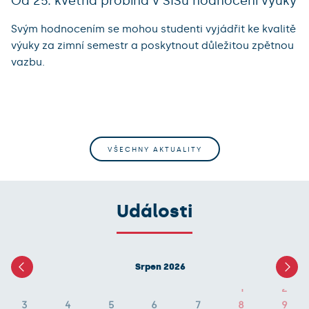
Od 25. května probíhá v SISu hodnocení výuky
Svým hodnocením se mohou studenti vyjádřit ke kvalitě
výuky za zimní semestr a poskytnout důležitou zpětnou
vazbu.
VŠECHNY AKTUALITY
Události
Srpen 2026
1
2
3
4
5
6
7
8
9