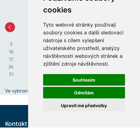
Události
cookies
Tyto webové stránky používají
Srpen 2026
soubory cookies a další sledovací
1
2
nástroje s cílem vylepšení
3
4
5
6
7
8
9
uživatelského prostředí, analýzy
10
11
12
13
14
15
16
návštěvnosti webových stránek a
17
18
19
20
21
22
23
zjištění zdroje návštěvnosti.
24
25
26
27
28
29
30
31
Souhlasím
Ve vybraném měsíci se nekonají žádné akce.
Odmítám
Upravit mé předvolby
Kontakt
Jak k nám
Husitská teologická