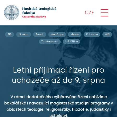
CZE
SIS
IS věda
E-mail
WebApps
Menza
Knihovna
Wifi
Zaměstnanci
MS Office
Letní přijímací řízení pro
uchazeče až do 9. srpna
V rámci dodatečného výběrového řízení nabízíme
bakalářské i navazující magisterské studijní programy v
oblastech teologie, religionistiky, filozofie, judaistiky i
učitelství.