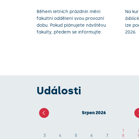
Během letních prázdnin mění
Na kur
fakultní oddělení svou provozní
biblic
dobu. Pokud plánujete návštěvu
lze po
fakulty, předem se informujte.
2026.
Události
Srpen 2026
1
3
4
5
6
7
8