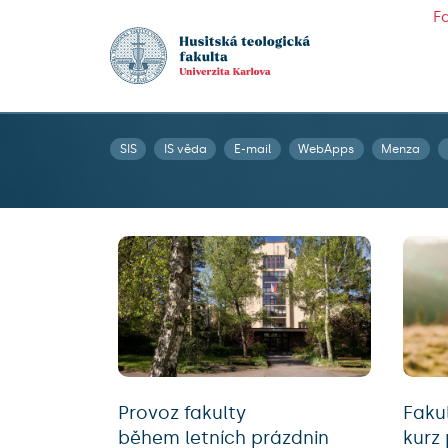
F
SIS
IS věda
E-mail
WebApps
Menza
Provoz fakulty
Fakul
během letních prázdnin
kurz