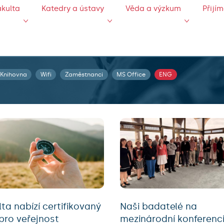
akulta
Katedry a ústavy
Věda a výzkum
Přijí
Knihovna
Wifi
Zaměstnanci
MS Office
ENG
ta nabízí certifikovaný
Naši badatelé na
 pro veřejnost
mezinárodní konferenc