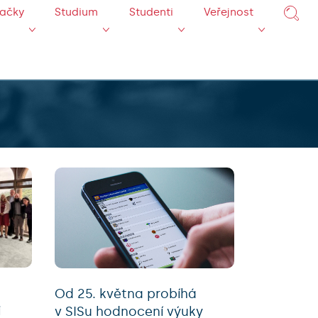
mačky
Studium
Studenti
Veřejnost
Od 25. května probíhá
i
v SISu hodnocení výuky