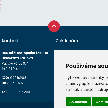
6
3
0
Kontakt
Jak k nám
Husitská teologická fakulta
Univerzita Karlova
Pacovská 350/4
Používáme sou
140 21 Praha 4
Tyto webové stránky po
IČO:
00216208
cílem vylepšení uživat
DIČ:
CZ00216208
stránek a zjištění zdroj
Tel.:
222 539 200
Souhlasím
Odmít