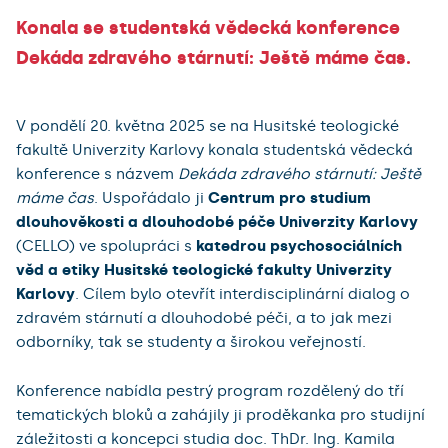
Konala se studentská vědecká konference
Dekáda zdravého stárnutí: Ještě máme čas.
V pondělí 20. května 2025 se na Husitské teologické
fakultě Univerzity Karlovy konala studentská vědecká
konference s názvem
Dekáda zdravého stárnutí: Ještě
máme čas
. Uspořádalo ji
Centrum pro studium
dlouhověkosti a dlouhodobé péče Univerzity Karlovy
(CELLO) ve spolupráci s
katedrou psychosociálních
věd a etiky Husitské teologické fakulty Univerzity
Karlovy
. Cílem bylo otevřít interdisciplinární dialog o
zdravém stárnutí a dlouhodobé péči, a to jak mezi
odborníky, tak se studenty a širokou veřejností.
Konference nabídla pestrý program rozdělený do tří
tematických bloků a zahájily ji proděkanka pro studijní
záležitosti a koncepci studia doc. ThDr. Ing. Kamila