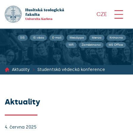
CZE
SIS
IS věda
E-mail
WebApps
Menza
Knihovna
Wifi
Zaměstnanci
MS Office
Aktuality
Studentská vědecká konference
Aktuality
4. června 2025