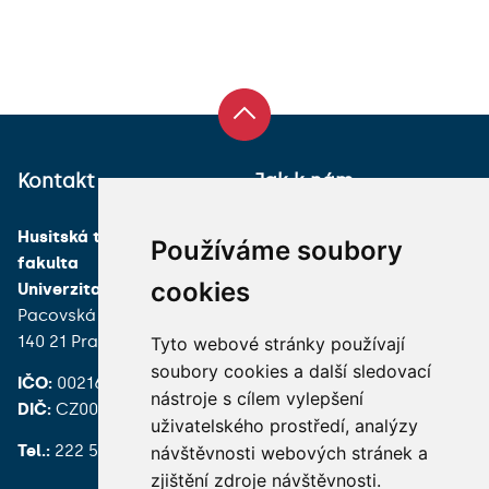
Kontakt
Jak k nám
Husitská teologická
Používáme soubory
fakulta
cookies
Univerzita Karlova
Pacovská 350/4
140 21 Praha 4
Tyto webové stránky používají
soubory cookies a další sledovací
IČO:
00216208
nástroje s cílem vylepšení
DIČ:
CZ00216208
uživatelského prostředí, analýzy
Tel.:
222 539 200
návštěvnosti webových stránek a
zjištění zdroje návštěvnosti.