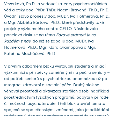
Veverková, Ph.D., a vedoucí katedry psychosociálních
věd a etiky doc. PhDr. ThDr. Noemi Bravená, Th.D., Ph.D.
Úvodní slovo pronesly doc. MUDr. Iva Holmerová, Ph.D.,
a Mgr. Alžběta Bártová, Ph.D., které představily také
projekty výzkumného centra CELLO. Následovala
panelová diskuze na téma
Zdravé stárnutí je na
každém z nás
, do níž se zapojili doc. MUDr. Iva
Holmerová, Ph.D., Mgr. Klára Gramppová a Mgr.
Kateřina Macháčová, Ph.D.
V prvním odborném bloku vystoupili studenti a mladí
výzkumníci s příspěvky zaměřenými na péči o seniory –
od potřeb seniorů s psychiatrickou anamnézou až po
integraci zdravotní a sociální péče. Druhý blok se
věnoval prostředí a aktivizaci starších osob, například
prostřednictvím fyzických programů, pobytu v přírodě
či možností psychoterapie. Třetí blok otevřel témata
spojená se společenskými změnami, jako je odkládání
rodičovství, dopady pandemie na intimní život seniorů,