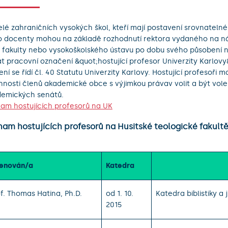
elé zahraničních vysokých škol, kteří mají postavení srovnatelné
 docenty mohou na základě rozhodnutí rektora vydaného na n
 fakulty nebo vysokoškolského ústavu po dobu svého působení n
at pracovní označení &quot;hostující profesor Univerzity Karlovy
ení se řídí čl. 40 Statutu Univerzity Karlovy. Hostující profesoři m
nnosti členů akademické obce s výjimkou právav volit a být vol
emických senátů.
am hostujících profesorů na UK
nam hostujících profesorů na Husitské teologické fakult
enován/a
Katedra
f. Thomas Hatina, Ph.D.
od 1. 10.
Katedra biblistiky a 
2015