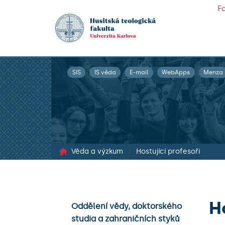
F
SIS
IS věda
E-mail
WebApps
Menza
Věda a výzkum
Hostující profesoři
H
Oddělení vědy, doktorského
studia a zahraničních styků