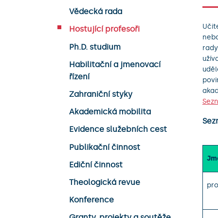
Vědecká rada
Učit
Hostující profesoři
nebo
Ph.D. studium
rady
užív
Habilitační a jmenovací
uděl
řízení
povi
akad
Zahraniční styky
Sezn
Akademická mobilita
Sez
Evidence služebních cest
Publikační činnost
Jm
Ediční činnost
Theologická revue
pro
Konference
Granty, projekty a soutěže