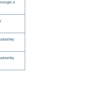
eologie a
y
judaistiky
judaistiky