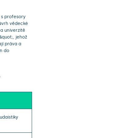
 s profesory
ávrh vědecké
a univerzitě
&quot;, jehož
ají práva a
en do
ě
judaistiky