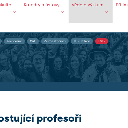
akulta
Katedry a ústavy
Věda a výzkum
Přijí
Knihovna
Wifi
Zaměstnanci
MS Office
ENG
ostující profesoři