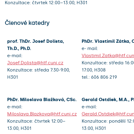
Konzultace: čtvrtek 12:00–13:00, H301
Členové katedry
prof. ThDr. Josef Dolista,
PhDr. Vlastimil Zátka, 
Th.D., Ph.D.
e- mail:
e-mail:
Vlastimil.Zatka@htf.cun
Josef.Dolista@htf.cuni.cz
Konzultace: středa 16:
Konzultace: středa 7:30-9:00,
17:00, H308
H301
tel.: 606 806 219
PhDr. Miloslava Blažková, CSc.
Gerald Ostdiek, M.A., P
e-mail:
e-mail:
Miloslava.Blazkova@htf.cuni.cz
Gerald.Ostdiek@htf.cun
Konzultace: čtvrtek 12:00–
Konzultace: pondělí 12:
13:00, H301
13:00, H301