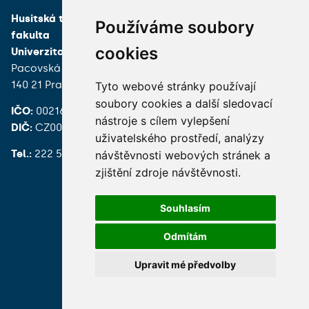
Husitská teologická
Používáme soubory
fakulta
cookies
Univerzita Karlova
Pacovská 350/4
140 21 Praha 4
Tyto webové stránky používají
soubory cookies a další sledovací
IČO:
00216208
nástroje s cílem vylepšení
DIČ:
CZ00216208
uživatelského prostředí, analýzy
Tel.:
222 539 200
návštěvnosti webových stránek a
zjištění zdroje návštěvnosti.
Souhlasím
Odmítám
Hledání osob
Nastavení cookie
Upravit mé předvolby
© 2026 Univerzita Karlova foto UK a shutterstock.com