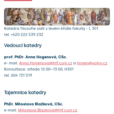
Katedra filozofie sídlí v levém křídle fakulty - L 301
tel. +420 222 539 232
Vedoucí katedry
prof. PhDr. Anna Hogenová, CSc.
e- mail:
Anna.Hogenova@htf.cuni.cz
a
hogen@volny.cz
Konzultace: středa 12:00–13:00, H301
tel. 604 131 519
Tajemnice katedry
PhDr. Miloslava Blažková, CSc.
e-mail:
Miloslava.Blazkova@htf.cuni.cz