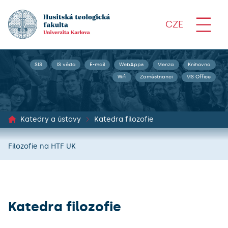
CZE
SIS
IS věda
E-mail
WebApps
Menza
Knihovna
Wifi
Zaměstnanci
MS Office
Katedry a ústavy
Katedra filozofie
Filozofie na HTF UK
Katedra filozofie