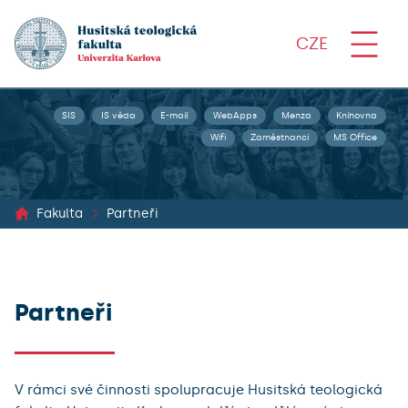
CZE
SIS
IS věda
E-mail
WebApps
Menza
Knihovna
Wifi
Zaměstnanci
MS Office
Fakulta
Partneři
Partneři
V rámci své činnosti spolupracuje Husitská teologická