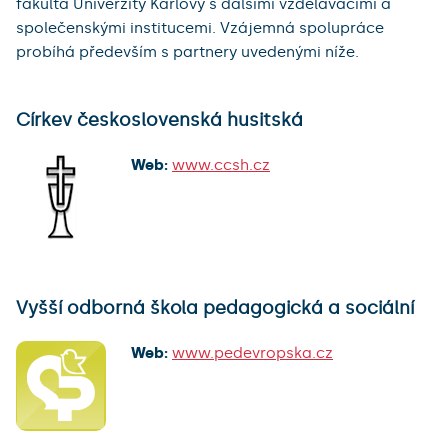
fakulta Univerzity Karlovy s dalšími vzdělávacími a
společenskými institucemi. Vzájemná spolupráce
probíhá především s partnery uvedenými níže.
Církev československá husitská
Web:
www.ccsh.cz
Vyšší odborná škola pedagogická a sociální
Web:
www.pedevropska.cz