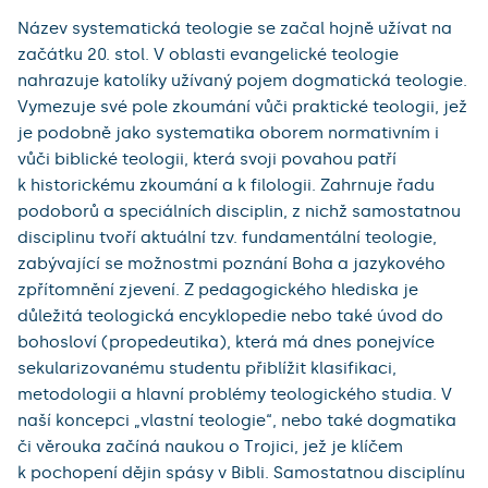
Název systematická teologie se začal hojně užívat na
začátku 20. stol. V oblasti evangelické teologie
nahrazuje katolíky užívaný pojem dogmatická teologie.
Vymezuje své pole zkoumání vůči praktické teologii, jež
je podobně jako systematika oborem normativním i
vůči biblické teologii, která svoji povahou patří
k historickému zkoumání a k filologii. Zahrnuje řadu
podoborů a speciálních disciplin, z nichž samostatnou
disciplinu tvoří aktuální tzv. fundamentální teologie,
zabývající se možnostmi poznání Boha a jazykového
zpřítomnění zjevení. Z pedagogického hlediska je
důležitá teologická encyklopedie nebo také úvod do
bohosloví (propedeutika), která má dnes ponejvíce
sekularizovanému studentu přiblížit klasifikaci,
metodologii a hlavní problémy teologického studia. V
naší koncepci „vlastní teologie“, nebo také dogmatika
či věrouka začíná naukou o Trojici, jež je klíčem
k pochopení dějin spásy v Bibli. Samostatnou disciplínu