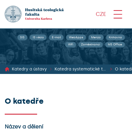
CZE
SIS
IS věda
E-mail
WebApps
Menza
Knihovna
Wifi
Zaměstnanci
MS Office
Katedry a ústavy
Katedra systematické teologie, teologické etiky a teologické filozofie
O kated
O katedře
Název a dělení