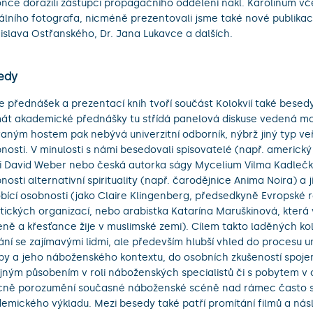
nce dorazili zástupci propagačního oddělení nakl. Karolinum v
iálního fotografa, nicméně prezentovali jsme také nové publikac
islava Ostřanského, Dr. Jana Lukavce a dalších.
edy
e přednášek a prezentací knih tvoří součást Kolokvií také besed
át akademické přednášky tu střídá panelová diskuse vedená m
aným hostem pak nebývá univerzitní odborník, nýbrž jiný typ ve
nosti. V minulosti s námi besedovali spisovatelé (např. americký 
fi David Weber nebo česká autorka ságy Mycelium Vilma Kadlečk
nosti alternativní spirituality (např. čarodějnice Anima Noira) a 
bící osobnosti (jako Claire Klingenberg, předsedkyně Evropské 
tických organizací, nebo arabistka Katarína Maruškinová, která 
eně a křesťance žije v muslimské zemi). Cílem takto laděných kol
ání se zajímavými lidmi, ale především hlubší vhled do procesu 
by a jeho náboženského kontextu, do osobních zkušeností spoje
jným působením v roli náboženských specialistů či s pobytem v ci
ně porozumění současné náboženské scéně nad rámec často 
emického výkladu. Mezi besedy také patří promítání filmů a nás