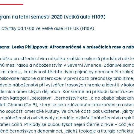
gram na letní semestr 2020 (velká aula H109)
 čtvrtky od 17:00 ve velké aule HTF UK (H109)
řezna: Lenka Philippová: Afroameričané v průsečících rasy a ná
náška prostřednictvím několika kratších exkurzů představí někt
hů mezi rasou a náboženstvím v Severní Americe. Zdánlivě sam
umitelnost, intuitivnost těchto dvou pojmů by nám neměla zakrýt
likované historie a interakce. V první části přednášky přiblížíme,
ávalo náboženství při vytváření rasových hranic a identit v kolo
derních amerických dějinách. Konkrétně na příkladu konstrukc
ních kategorií „bělošství“, „černošství“ etc., a na oblibě biblické
letí Cháma (Gn 9), který se jako zdůvodnění otrokářství a rasism
ho součástí americké kultury. Ve druhé části pak ukážeme, jak ty
 a náboženství ovlivňovaly a nadále ovlivňují náboženství a spirit
američanů. Příklady se budou týkat nejen Černé církve – což je
ičně černošských denominací, jejichž teologie a liturgie reflektuj