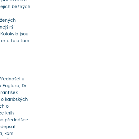
jejich běžných
vážených
ejširší
Kolokvia jsou
ter a tu a tam
 Přednášel u
a Foglara, Dr.
rantišek
 o karibských
ch o
ce knih –
 po přednášce
odepsat.
ka, kam