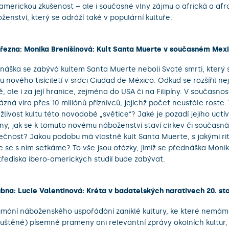
americkou zkušenost – ale i současné vlny zájmu o africká a af
ženství, který se odráží také v populární kultuře.
března: Monika Brenišínová: Kult Santa Muerte v současném Mex
náška se zabývá kultem Santa Muerte neboli Svaté smrti, který s
tu nového tisíciletí v srdci Ciudad de México. Odkud se rozšířil 
, ale i za její hranice, zejména do USA či na Filipíny. V současno
ázná víra přes 10 miliónů příznivců, jejichž počet neustále roste.
ažlivost kultu této novodobé „světice“? Jaké je pozadí jejího uctí
ny, jak se k tomuto novému náboženství staví církev či současn
ečnost? Jakou podobu má vlastně kult Santa Muerte, s jakými rit
e se s ním setkáme? To vše jsou otázky, jimiž se přednáška Moni
třediska ibero-amerických studií bude zabývat.
ubna: Lucie Valentinová: Kréta v badatelských narativech 20. sto
mání náboženského uspořádání zaniklé kultury, ke které nemáme
luštěné) písemné prameny ani relevantní zprávy okolních kultur,