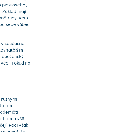
ho plastového)
. Základ mají
ně rudý. Kolik
e od sebe vůbec
u v současné
tevnatějším
e náboženský
 věci. Pokud na
s různými
 k nám
kademičtí
chom rozšířili
ejí. Rádi však
 pohovořili o