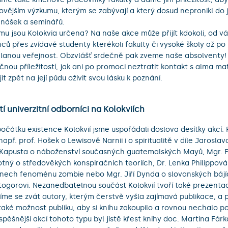
ovějším výzkumu, kterým se zabývají a který dosud nepronikl do 
nášek a seminářů.
mu jsou Kolokvia určena? Na naše akce může přijít kdokoli, od 
ců přes zvídavé studenty kterékoli fakulty či vysoké školy až po n
lanou veřejnost. Obzvlášť srdečně pak zveme naše absolventy! 
čnou příležitostí, jak ani po promoci neztratit kontakt s alma ma
jít zpět na její půdu oživit svou lásku k poznání.
í univerzitní odborníci na Kolokviích
očátku existence Kolokvií jsme uspořádali doslova desítky akcí.
např. prof. Hošek o Lewisově Narnii i o spiritualitě v díle Jaroslav
Kapusta o náboženství současných guatemalských Mayů, Mgr. F
tný o středověkých konspiračních teoriích, Dr. Lenka Philippová
nech fenoménu zombie nebo Mgr. Jiří Dynda o slovanských bájí
togorovi. Nezanedbatelnou součást Kolokvií tvoří také prezenta
íme se zvát autory, kterým čerstvě vyšla zajímavá publikace, a
také možnost publiku, aby si knihu zakoupilo a rovnou nechalo p
spěšnější akcí tohoto typu byl jistě křest knihy doc. Martina Fár