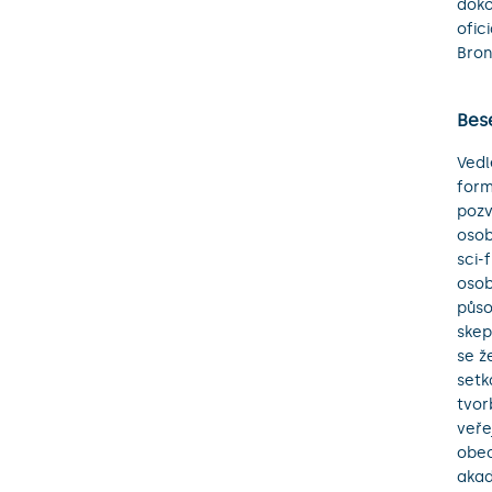
doko
ofic
Bron
Bes
Vedl
form
pozv
osob
sci-
osob
půso
skep
se ž
setk
tvor
veře
obec
akad