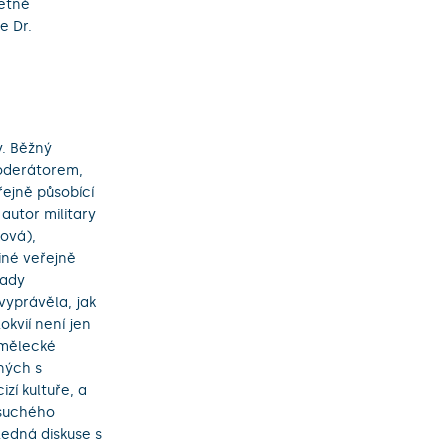
četně
e Dr.
y. Běžný
oderátorem,
řejně působící
autor military
ová),
jiné veřejně
rady
vyprávěla, jak
okvií není jen
umělecké
ných s
zí kultuře, a
suchého
ledná diskuse s