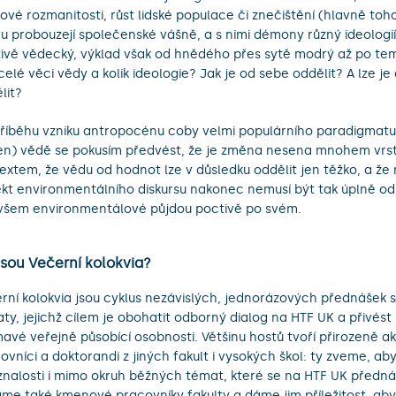
ové rozmanitosti, růst lidské populace či znečištění (hlavně to
u probouzejí společenské vášně, a s nimi démony různý ideologií
ivě vědecký, výklad však od hnědého přes sytě modrý až po tem
 celé věci vědy a kolik ideologie? Jak je od sebe oddělit? A lze j
lit?
říběhu vzniku antropocénu coby velmi populárního paradigmat
en) vědě se pokusím předvést, že je změna nesena mnohem vrs
extem, že vědu od hodnot lze v důsledku oddělit jen těžko, a ž
kt environmentálního diskursu nakonec nemusí být tak úplně od
všem environmentálové půjdou poctivě po svém.
jsou Večerní kolokvia?
rní kolokvia jsou cyklus nezávislých, jednorázových přednášek 
ty, jejichž cílem je obohatit odborný dialog na HTF UK a přivést
mavé veřejně působící osobnosti. Většinu hostů tvoří přirozeně a
ovníci a doktorandi z jiných fakult i vysokých škol: ty zveme, aby
znalosti i mimo okruh běžných témat, které se na HTF UK přednáš
áme také kmenové pracovníky fakulty a dáme jim příležitost, aby