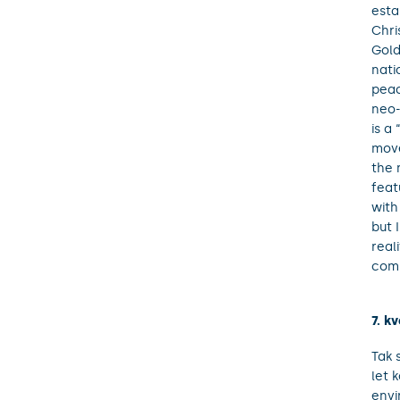
esta
Chri
Gold
nati
peac
neo-
is a
move
the 
feat
with
but 
real
comm
7. k
Tak 
let 
envi