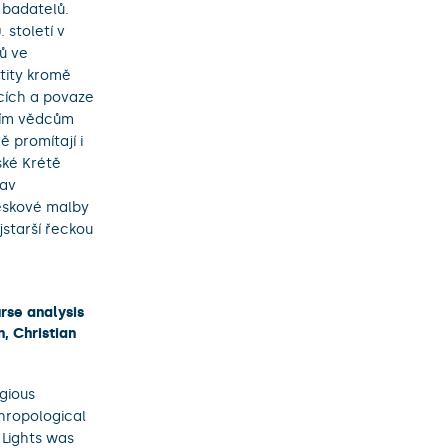
 badatelů.
 století v
ů ve
tity kromě
cích a povaze
tním vědcům
ě promítají i
ské Krétě
tav
eskové malby
starší řeckou
rse analysis
, Christian
gious
hropological
 Lights was