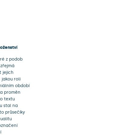
boženství
eré z podob
ozřejmá
 jejich
 jakou roli
niálním období
e a proměn
ho textu
u stal na
to průsečíky
ualitu
 označení
í