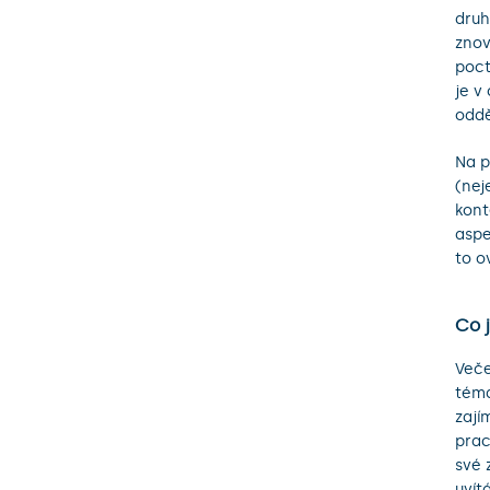
druh
znov
poct
je v
oddě
Na p
(nej
kont
aspe
to o
Co 
Veče
téma
zají
prac
své 
uvít