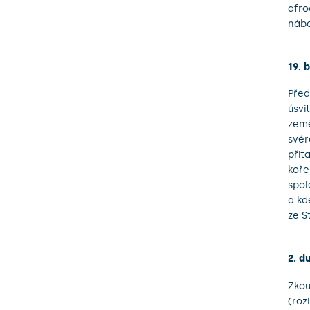
afro
nábo
19. 
Před
úsvi
země
svér
přit
koře
spol
a kd
ze S
2. d
Zkou
(roz