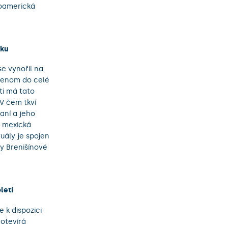
roamerická
iku
e vynořil na
nejenom do celé
sti má tato
 V čem tkví
vaní a jeho
á mexická
uály je spojen
ky Brenišínové
letí
 k dispozici
 otevírá