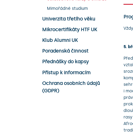
Mimořádné studium
Pro
Univerzita třetího věku
Vždy
Mikrocertifikáty HTF UK
Klub Alumni UK
5. b
Poradenská činnost
Před
Přednášky do kapsy
vzta
sroz
Přístup k informacím
komp
Ochrana osobních údajů
sehr
(GDPR)
i mo
práv
prok
dlou
rasy
Afro
trad