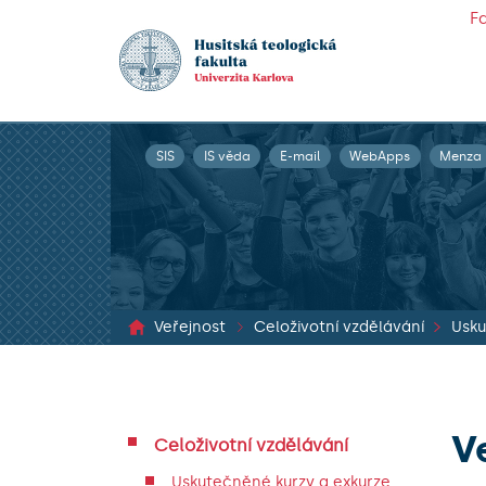
F
SIS
IS věda
E-mail
WebApps
Menza
Veřejnost
Celoživotní vzdělávání
V
Celoživotní vzdělávání
Uskutečněné kurzy a exkurze