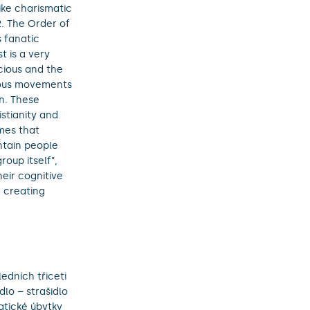
like charismatic
2. The Order of
 fanatic
t is a very
ious and the
ious movements
n. These
stianity and
mes that
ntain people
roup itself”,
eir cognitive
h creating
edních třiceti
dlo – strašidlo
atické úbytky