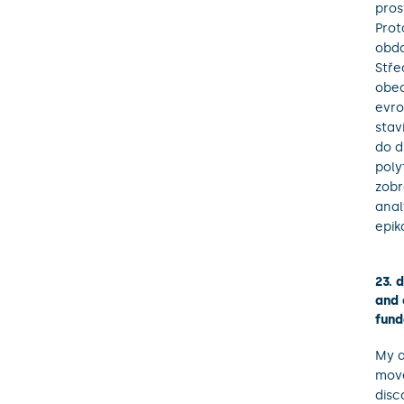
pros
Prot
obdo
Stře
obec
evro
stav
do d
poly
zobr
anal
epik
23. 
and 
fund
My a
move
disc