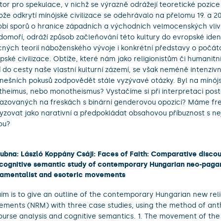
tor pro spekulace, v nichž se výrazně odrážejí teoretické pozice
ože odkrytí mínójské civilizace se odehrávalo na přelomu 19. a 20.
bí sporů o hranice západních a východních velmocenských vliv
domoří, odráží způsob začleňování této kultury do evropské iden
ných teorií náboženského vývoje i konkrétní představy o počát
pské civilizace. Obtíže, které nám jako religionistům či humani
í do cesty naše vlastní kulturní zázemí, se však neméně intenzivn
nešních pokusů zodpovědět stále vyzývavé otázky. Byl na mínój
theimus, nebo monotheismus? Vystačíme si při interpretaci pos
azovaných na freskách s binární genderovou opozicí? Máme fr
yzovat jako narativní a předpokládat obsahovou příbuznost s nej
ou?
dubna: László Koppány Csáji: Faces of Faith: Comparative discou
cognitive semantic study of contemporary Hungarian neo-pagan
amentalist and esoteric movements
im is to give an outline of the contemporary Hungarian new reli
ments (NRM) with three case studies, using the method of ant
ourse analysis and cognitive semantics. 1. The movement of the