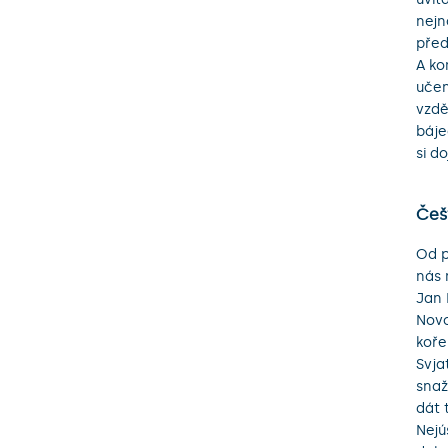
nejn
před
A ko
učen
vzdě
báje
si do
Češt
Od p
nás 
Jan 
Novo
koře
Svja
snaž
dát 
Nejú