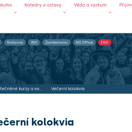
akulta
Katedry a ústavy
Věda a výzkum
Přijí
Knihovna
Wifi
Zaměstnanci
MS Office
ENG
Uskutečněné kurzy a exkurze
Večerní kolokvia
ečerní kolokvia