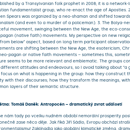
blished by a Transylvanian folk prophet in 2008; it is a network-
stian fundamentalist group, who re-enact the age of Apostles. 
en Spears was organized by a neo-shaman and shifted towards
onalism (and even to a murder of a policeman). 3. The Bolya-nes
eful movement, swinging between the New Age, the eco-consc
pagan (native faith) movements. My perspective on new relig
 “from below” aspect, based on long term participant observatio
ments are shifting between the New Age, the esotericism, Chri
neo-pagan or native faith movements – sometimes this, someti
ure seems to be more relevant and emblematic. The groups co
 different attitudes and endeavours, so I avoid talking about “a g
I focus on what is happening in the group: how they construct th
ity with their discourses; how they transform the meanings, wit
on layers of their semantic structure.
větna: Tomáš Daněk: Antropocén – dramatický zvrat událostí
se nám tady po vcelku nudném období nemorální prosperity posl
konečně zase něco děje. Jak říká Jiří Sádlo, Evropu obchází straši
ronmentalismu! Zaklínadla jako globální klimatické změna, dram