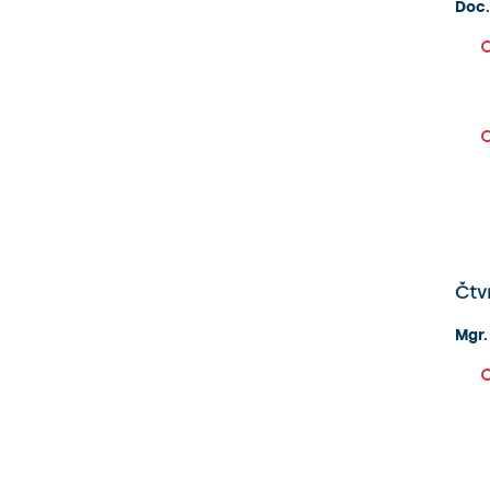
Doc.
Čtv
Mgr.