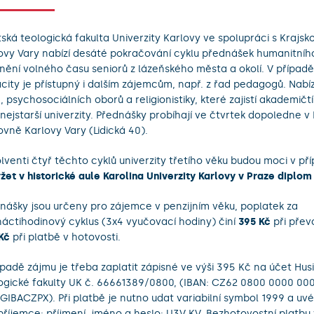
tská teologická fakulta Univerzity Karlovy ve spolupráci s Krajs
ovy Vary nabízí desáté pokračování cyklu přednášek humanitníh
nění volného času seniorů z lázeňského města a okolí. V případě
city je přístupný i dalším zájemcům, např. z řad pedagogů. Nab
n, psychosociálních oborů a religionistiky, které zajistí akademičt
 nejstarší univerzity. Přednášky probíhají ve čtvrtek dopoledne v
ovně Karlovy Vary (Lidická 40).
lventi čtyř těchto cyklů univerzity třetího věku budou moci v př
žet v historické aule Karolina Univerzity Karlovy v Praze diplom
nášky jsou určeny pro zájemce v penzijním věku, poplatek za
áctihodinový cyklus (3x4 vyučovací hodiny) činí
395 Kč
při přev
Kč
při platbě v hotovosti.
ípadě zájmu je třeba zaplatit zápisné ve výši 395 Kč na účet Hus
ogické fakulty UK č. 66661389/0800, (IBAN: CZ62 0800 0000 00
 GIBACZPX). Při platbě je nutno udat variabilní symbol 1999 a uv
příjemce: příjmení, jméno a heslo: U3V KV. Bezhotovostní platbu