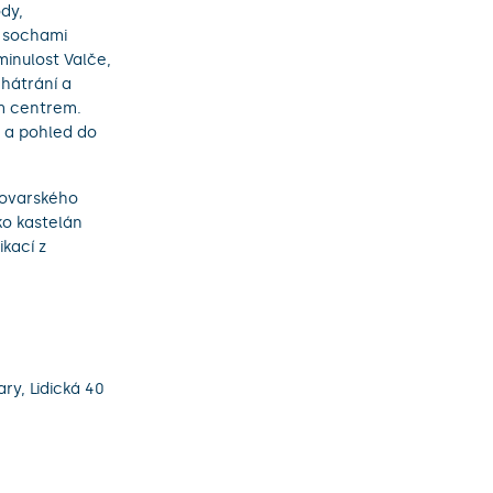
dy,
e sochami
minulost Valče,
hátrání a
ím centrem.
u a pohled do
rlovarského
ko kastelán
kací z
ry, Lidická 40