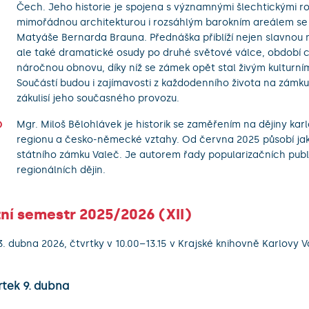
Čech. Jeho historie je spojena s významnými šlechtickými ro
mimořádnou architekturou i rozsáhlým barokním areálem s
Matyáše Bernarda Brauna. Přednáška přiblíží nejen slavnou 
ale také dramatické osudy po druhé světové válce, období c
náročnou obnovu, díky níž se zámek opět stal živým kulturn
Součástí budou i zajímavosti z každodenního života na zámk
zákulisí jeho současného provozu.
Mgr. Miloš Bělohlávek je historik se zaměřením na dějiny ka
regionu a česko-německé vztahy. Od června 2025 působí ja
státního zámku Valeč. Je autorem řady popularizačních publi
regionálních dějin.
ní semestr 2025/2026 (XII)
3. dubna 2026, čtvrtky v 10.00–13.15 v Krajské knihovně Karlovy Va
rtek 9. dubna