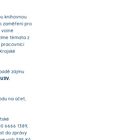
kou knihovnou
o zaměření pro
 volné
ízíme témata z
í pracovníci
 Krajské
ípadě zájmu
 U3V.
odu na účet,
itské
00 6666 1389,
ést do zprávy
 ve výši 395 Kč