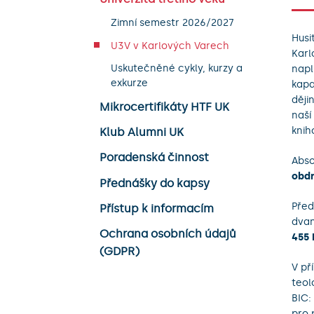
Zimní semestr 2026/2027
Husi
U3V v Karlových Varech
Karl
Uskutečněné cykly, kurzy a
napl
exkurze
kapa
ději
Mikrocertifikáty HTF UK
naší
knih
Klub Alumni UK
Poradenská činnost
Abso
obdr
Přednášky do kapsy
Před
Přístup k informacím
dvan
Ochrana osobních údajů
455 
(GDPR)
V př
teol
BIC:
pro 