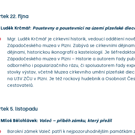
tek 22. října
 Luděk Krčmář:
Poustevny a poustevníci na území plzeňské diec
Mgr. Luděk Krčmář je církevní historik, vedoucí oddělení nově
Západočeského muzea v Plzni. Zabývá se církevními dějinami
dějinami, historickou ikonografií a kastelologií. Je šéfredakt
Západočeského muzea v Plzni – Historie a autorem řady publ
odborného i popularizačního rázu, či spoluautorem řady expo
stovky výstav, včetně Muzea církevního umění plzeňské diec
na U3V ZČU v Plzni. Je též rockový hudebník a Osobnost Če
cestovatelů.
tek 5. listopadu
 Miloš Bělohlávek:
Valeč – příběh zámku, který přežil
Barokní zámek Valeč patří k nejpozoruhodnějším památkám 