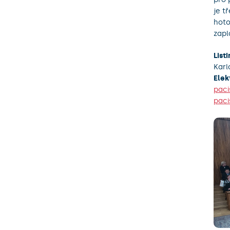
je t
hoto
zapl
List
Karl
Elek
paci
paci