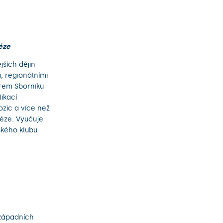
éze
jších dějin
, regionálními
orem Sborníku
ikací
zic a více než
éze. Vyučuje
ského klubu
západních