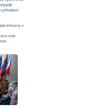
 případě
 přihlášení
jské knihovny v
na e-mail:
ail: