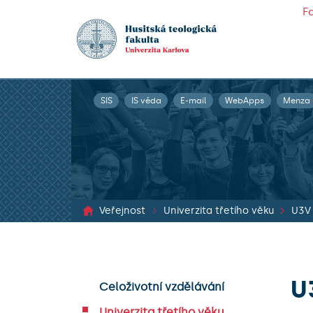
F
SIS
IS věda
E-mail
WebApps
Menza
Veřejnost
Univerzita třetího věku
U3V 
U
Celoživotní vzdělávání
Univerzita třetího věku