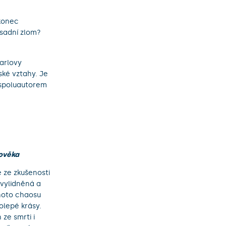
konec
sadní zlom?
Karlovy
ské vztahy. Je
 spoluautorem
lověka
 ze zkušenosti
 vylidněná a
ohoto chaosu
olepé krásy.
ze smrti i