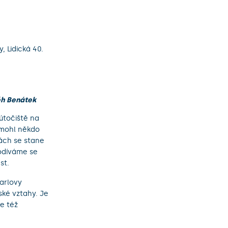
, Lidická 40.
ěh Benátek
útočiště na
 mohl někdo
ách se stane
Podíváme se
st.
Karlovy
ské vztahy. Je
e též