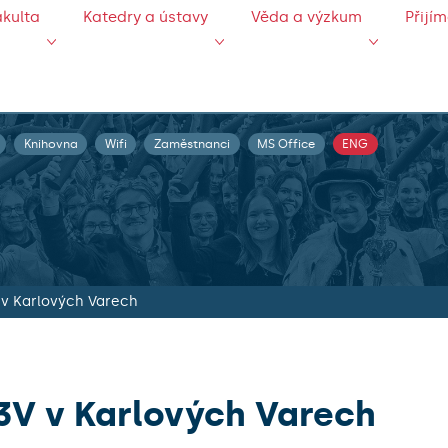
akulta
Katedry a ústavy
Věda a výzkum
Přijí
Knihovna
Wifi
Zaměstnanci
MS Office
ENG
v Karlových Varech
3V v Karlových Varech