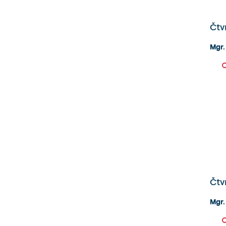
Čtvr
Mgr.
Čtvr
Mgr.