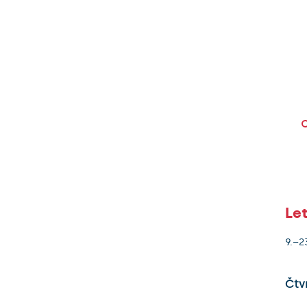
Let
9.–2
Čtv