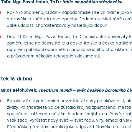
 ThDr. Mgr. Pavel Helan, Th.D.:
Itálie na počátku středověku
Rok 476 znamenající zánik Západořímské říše vnímáme jako 
starověku a začátek nové epochy. Jednalo se skutečně o zá
Jaké události charakterizovaly následující dobu?
Doc. ThDr. et Mgr. Pavel Helan, Th.D. je historik z Univerzity 
zaměřující se na dějiny Itálie a česko-italské a česko-vatikán
autorem publikací odborného i popularizačního charakteru,
a průvodcem několika televizních dokumentů.
rtek 16. dubna
 Miloš Bělohlávek:
Theatrum mundi – svět českého barokního č
Baroko v českých zemích nevzniklo z touhy po okázalosti, ale
zkázy. Po třicetileté válce zůstala krajina zpustošená, města
společnost otřesená násilím, hladem i nejistotou. Právě z t
však začal vyrůstat nový svět — svět řádu, víry, emocí a velk
Přednáška představí baroko jako odpověď člověka na strach 