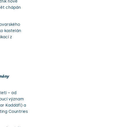
znik nové
svět chápán
rlovarského
ko kastelán
kací z
měny
etí – od
oucí význam
mar Kaddáfí) a
ting Countries