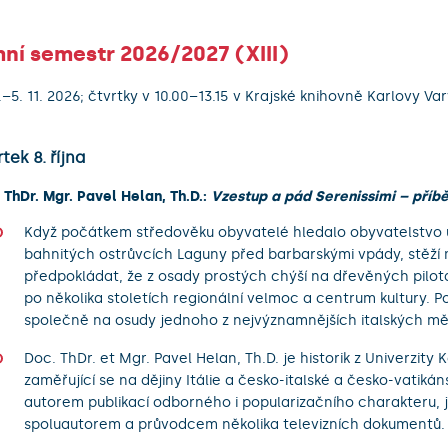
mní semestr 2026/2027 (XIII)
0.–5. 11. 2026; čtvrtky v 10.00–13.15 v Krajské knihovně Karlovy Vary
tek 8. října
 ThDr. Mgr. Pavel Helan, Th.D.:
Vzestup a pád Serenissimi – příb
Když počátkem středověku obyvatelé hledalo obyvatelstvo 
bahnitých ostrůvcích Laguny před barbarskými vpády, stěží
předpokládat, že z osady prostých chýší na dřevěných pilot
po několika stoletích regionální velmoc a centrum kultury. 
společně na osudy jednoho z nejvýznamnějších italských mě
Doc. ThDr. et Mgr. Pavel Helan, Th.D. je historik z Univerzity 
zaměřující se na dějiny Itálie a česko-italské a česko-vatikán
autorem publikací odborného i popularizačního charakteru, j
spoluautorem a průvodcem několika televizních dokumentů.