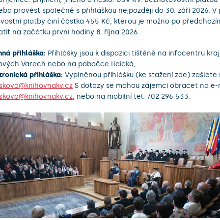
řeba provést společně s přihláškou nejpozději do 30. září 2026. V
vostní platby činí částka 455 Kč, kterou je možno po předchozím
atit na začátku první hodiny 8. října 2026.
inná přihláška:
Přihlášky jsou k dispozici tištěně na infocentru kra
ových Varech nebo na pobočce Lidická,
tronická přihláška:
Vyplněnou přihlášku (ke stažení zde) zašlete 
skova@knihovnakv.cz
S dotazy se mohou zájemci obracet na e-m
skova@knihovnakv.cz
, nebo na mobilní tel. 702 296 533.