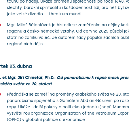
touhu po naději. Ukáže proměnu společnosti po roce 1648, v
šlechty, barokní spiritualitu i každodennost lidí, pro něž byl 
jako velké divadlo — theatrum mundi.
Mgr. Miloš Bělohlávek je historik se zaměřením na dějiny ka
regionu a česko-německé vztahy. Od června 2025 působí ja
státního zámku Valeč. Je autorem řady popularizačních publi
regionálních dějin.
rtek 23. dubna
. et Mgr. Jiří Chmelař, Ph.D.:
Od panarabismu k ropné moci: pro
ského světa ve 20. století
Přednáška se zaměří na proměny arabského světa ve 20. stol
panarabismu spojeného s Gamálem Abd an-Násirem po rost
ropy. Ukáže i další pokusy o politickou jednotu (např. Muam
vysvětlí roli organizace Organization of tne Petroleum Expor
(OPEC) v globální politice a ekonomice.