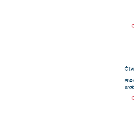
Čtv
PhDr
arab