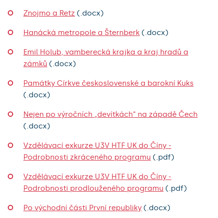
Znojmo a Retz
(.docx)
Hanácká metropole a Šternberk
(.docx)
Emil Holub, vamberecká krajka a kraj hradů a
zámků
(.docx)
Památky Církve československé a barokní Kuks
(.docx)
Nejen po výročních „devítkách“ na západě Čech
(.docx)
Vzdělávací exkurze U3V HTF UK do Číny -
Podrobnosti zkráceného programu
(.pdf)
Vzdělávací exkurze U3V HTF UK do Číny -
Podrobnosti prodlouženého programu
(.pdf)
Po východní části První republiky
(.docx)