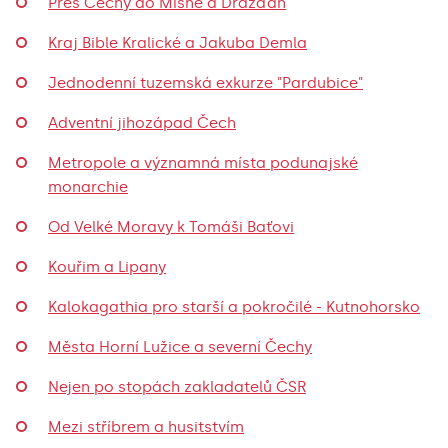
Přes Čechy do Míšně a Drážďan
Kraj Bible Kralické a Jakuba Demla
Jednodenní tuzemská exkurze "Pardubice"
Adventní jihozápad Čech
Metropole a významná místa podunajské
monarchie
Od Velké Moravy k Tomáši Baťovi
Kouřim a Lipany
Kalokagathia pro starší a pokročilé - Kutnohorsko
Města Horní Lužice a severní Čechy
Nejen po stopách zakladatelů ČSR
Mezi stříbrem a husitstvím