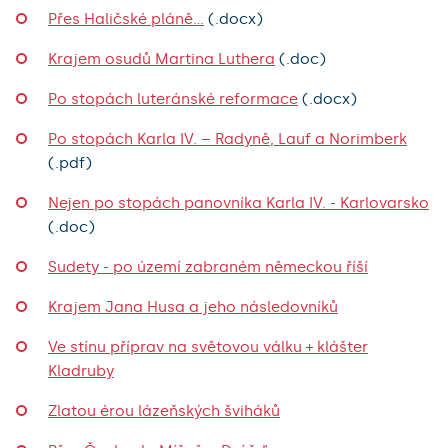
Přes Haličské pláně…
(.docx)
Krajem osudů Martina Luthera
(.doc)
Po stopách luteránské reformace
(.docx)
Po stopách Karla IV. – Radyně, Lauf a Norimberk
(.pdf)
Nejen po stopách panovníka Karla IV. - Karlovarsko
(.doc)
Sudety - po území zabraném německou říší
Krajem Jana Husa a jeho následovníků
Ve stínu příprav na světovou válku + klášter
Kladruby
Zlatou érou lázeňských šviháků