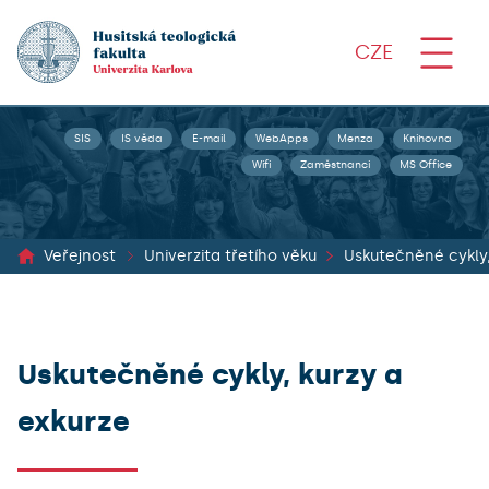
CZE
SIS
IS věda
E-mail
WebApps
Menza
Knihovna
Wifi
Zaměstnanci
MS Office
Veřejnost
Univerzita třetího věku
Uskutečněné cykly,
Uskutečněné cykly, kurzy a
exkurze