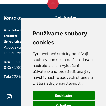
Kontakt
Jak k nám
Husitská teologická
Používáme soubory
fakulta
cookies
Univerzita Karlova
Pacovská 350/4
140 21 Praha 4
Tyto webové stránky používají
soubory cookies a další sledovací
IČO:
00216208
nástroje s cílem vylepšení
DIČ:
CZ00216208
uživatelského prostředí, analýzy
Tel.:
222 539 200
návštěvnosti webových stránek a
zjištění zdroje návštěvnosti.
Souhlasím
Odmítám