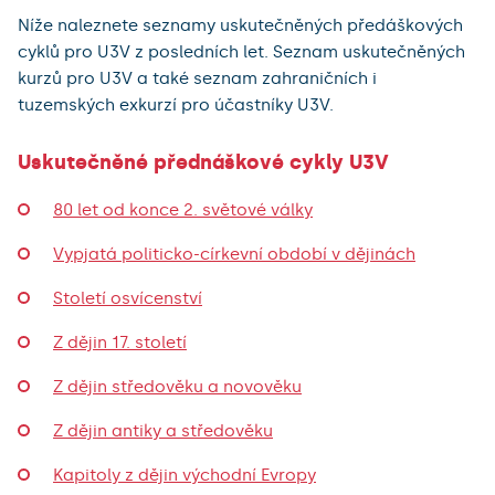
Níže naleznete seznamy uskutečněných předáškových
cyklů pro U3V z posledních let. Seznam uskutečněných
kurzů pro U3V a také seznam zahraničních i
tuzemských exkurzí pro účastníky U3V.
Uskutečněné přednáškové cykly U3V
80 let od konce 2. světové války
Vypjatá politicko-církevní období v dějinách
Století osvícenství
Z dějin 17. století
Z dějin středověku a novověku
Z dějin antiky a středověku
Kapitoly z dějin východní Evropy