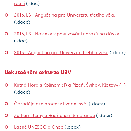
reálií
(.doc)
2016, LS - Angličtina pro Univerzitu třetího věku
(.docx)
2016, LS - Novinky v posuzování nároků na dávky
(.doc)
2015 - Angličtina pro Univerzitu třetího věku
(.docx)
Uskutečnění exkurze U3V
Kutná Hora s Kolínem (I) a Plzeň, Švihov, Klatovy (II)
(.docx)
Čarodějnické procesy i vodní svět
(.docx)
Za Pernštejny a Bedřichem Smetanou
(.docx)
Lázně UNESCO a Cheb
(.docx)