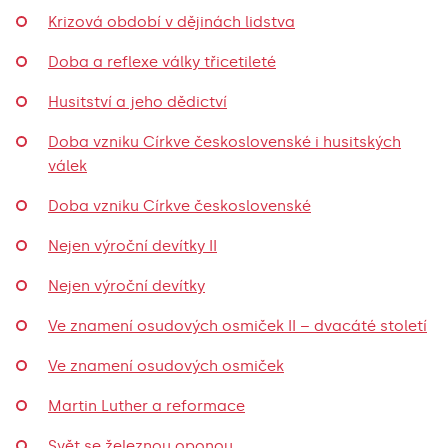
Krizová období v dějinách lidstva
Doba a reflexe války třicetileté
Husitství a jeho dědictví
Doba vzniku Církve československé i husitských
válek
Doba vzniku Církve československé
Nejen výroční devítky II
Nejen výroční devítky
Ve znamení osudových osmiček II – dvacáté století
Ve znamení osudových osmiček
Martin Luther a reformace
Svět se železnou oponou