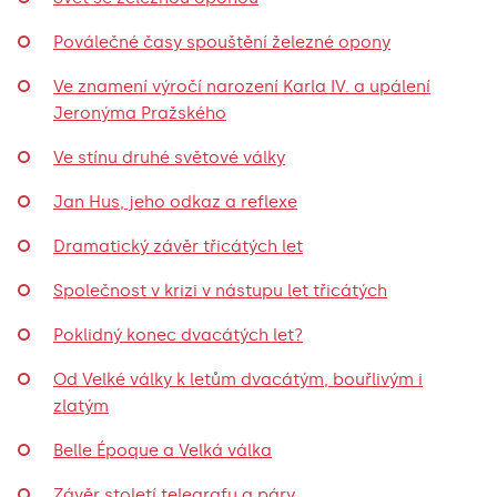
Poválečné časy spouštění železné opony
Ve znamení výročí narození Karla IV. a upálení
Jeronýma Pražského
Ve stínu druhé světové války
Jan Hus, jeho odkaz a reflexe
Dramatický závěr třicátých let
Společnost v krizi v nástupu let třicátých
Poklidný konec dvacátých let?
Od Velké války k letům dvacátým, bouřlivým i
zlatým
Belle Époque a Velká válka
Závěr století telegrafu a páry