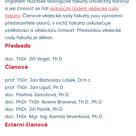
orgánem Husitské teologické fakulty Univerzity Karlovy
a její činnost se řídí
jednacím řádem vědecké rady
fakulty
. Členové vědecké rady fakulty jsou významní
představitelé oborů, v nichž fakulta uskutečuje
vzdělávací a vědeckou činnost. Předsedou vědecké
rady fakulty je děkan.
Předseda
doc. ThDr. Jiří Vogel, Th.D.
Členové
prof. ThDr. Jan Blahoslav Lášek, Dr.h.c.
prof. ThDr. Ján Liguš, Ph.D.
doc. Pavlína Janošová, Ph.D.
doc. PhDr. ThDr. Noemi Bravená, Th.D., Ph.D.
doc. PhDr. Jiří Pavlík, Ph.D.
doc. ThDr. Mgr. Ing. Kamila Veverková, Ph.D.
Externí členové