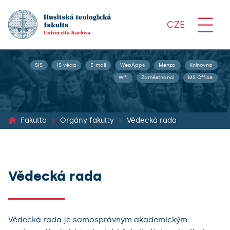
CZE
SIS
IS věda
E-mail
WebApps
Menza
Knihovna
Wifi
Zaměstnanci
MS Office
Fakulta
Orgány fakulty
Vědecká rada
Vědecká rada
Vědecká rada je samosprávným akademickým