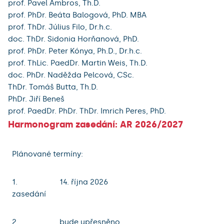
prof. Pavel Ambros, Th.D.
prof. PhDr. Beáta Balogová, PhD. MBA
prof. ThDr. Július Filo, Dr.h.c.
doc. ThDr. Sidonia Horňanová, PhD.
prof. PhDr. Peter Kónya, Ph.D., Dr.h.c.
prof. ThLic. PaedDr. Martin Weis, Th.D.
doc. PhDr. Naděžda Pelcová, CSc.
ThDr. Tomáš Butta, Th.D.
PhDr. Jiří Beneš
prof. PaedDr. PhDr. ThDr. Imrich Peres, PhD.
Harmonogram zasedání: AR 2026/2027
Plánované termíny:
1.
14. října 2026
zasedání
2.
bude upřesněno