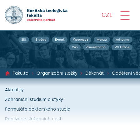
CZE
SIS
IS věda
E-mail
WebApps
Menza
Knihovna
Wifi
Zaměstnanci
MS Office
Fakulta
Organizační složky
Děkanát
Oddělení věd
Aktuality
Zahraniční studium a styky
Formuláře doktorského studia
Realizace služebních cest