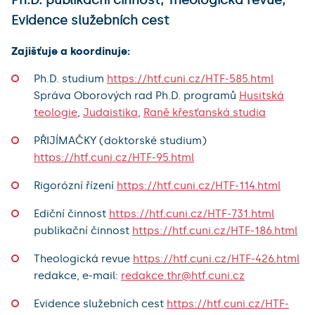
Evidence služebních cest
Zajišťuje a koordinuje:
Ph.D. studium
https://htf.cuni.cz/HTF-585.html
Správa Oborových rad Ph.D. programů
Husitská
teologie
,
Judaistika
,
Raně křesťanská studia
PŘIJÍMAČKY (doktorské studium)
https://htf.cuni.cz/HTF-95.html
Rigorózní řízení
https://htf.cuni.cz/HTF-114.html
Ediční činnost
https://htf.cuni.cz/HTF-731.html
publikační činnost
https://htf.cuni.cz/HTF-186.html
Theologická revue
https://htf.cuni.cz/HTF-426.html
redakce, e-mail:
redakce.thr@htf.cuni.cz
Evidence služebních cest
https://htf.cuni.cz/HTF-