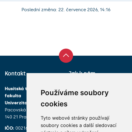
Poslední změna: 22. července 2026, 14:16
Kontakt
Jak k nám
Husitská teologická
Používáme soubory
fakulta
cookies
Univerzita Karlova
Pacovská 350/4
140 21 Praha 4
Tyto webové stránky používají
soubory cookies a další sledovací
IČO:
00216208