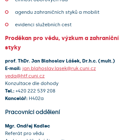
agendu zahraničních styků a mobilit
evidenci služebních cest
Proděkan pro vědu, výzkum a zahraniční
styky
prof. ThDr. Jan Blahoslav Lášek, Dr.h.c. (mult.)
E-mail:
jan.blahoslav.lasek@ruk.cuni.cz
veda@htf.cuni.cz
Konzultace dle dohody
Tel.:
+420 222 539 208
Kancelář:
H402a
Pracovníci oddělení
Mgr. Ondřej Kadlec
Referát pro vědu