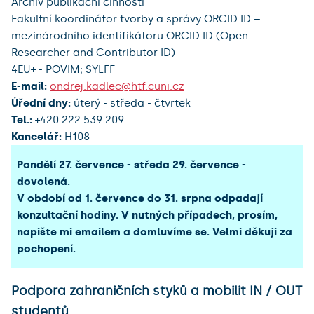
Archiv publikační činnosti
Fakultní koordinátor tvorby a správy ORCID ID –
mezinárodního identifikátoru ORCID ID (Open
Researcher and Contributor ID)
4EU+ - POVIM; SYLFF
E-mail:
ondrej.kadlec@htf.cuni.cz
Úřední dny:
úterý - středa - čtvrtek
Tel.:
+420 222 539 209
Kancelář:
H108
Pondělí 27. července - středa 29. července -
dovolená.
V období od 1. července do 31. srpna odpadají
konzultační hodiny. V nutných případech, prosím,
napište mi emailem a domluvíme se. Velmi děkuji za
pochopení.
Podpora zahraničních styků a mobilit IN / OUT
studentů