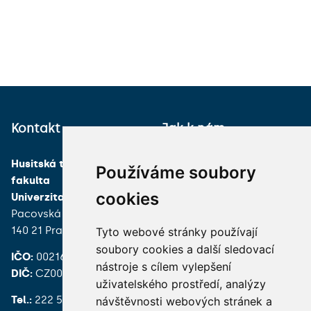
Kontakt
Jak k nám
Husitská teologická
Používáme soubory
fakulta
cookies
Univerzita Karlova
Pacovská 350/4
140 21 Praha 4
Tyto webové stránky používají
soubory cookies a další sledovací
IČO:
00216208
nástroje s cílem vylepšení
DIČ:
CZ00216208
uživatelského prostředí, analýzy
Tel.:
222 539 200
návštěvnosti webových stránek a