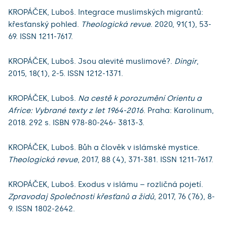
KROPÁČEK, Luboš. Integrace muslimských migrantů:
křesťanský pohled.
Theologická revue
. 2020, 91(1), 53-
69. ISSN 1211-7617.
KROPÁČEK, Luboš. Jsou alevité muslimové?.
Dingir
,
2015, 18(1), 2-5. ISSN 1212-1371.
KROPÁČEK, Luboš.
Na cestě k porozumění Orientu a
Africe: Vybrané texty z let 1964-2016
. Praha: Karolinum,
2018. 292 s. ISBN 978-80-246- 3813-3.
KROPÁČEK, Luboš. Bůh a člověk v islámské mystice.
Theologická revue
, 2017, 88 (4), 371-381. ISSN 1211-7617.
KROPÁČEK, Luboš. Exodus v islámu – rozličná pojetí.
Zpravodaj Společnosti křesťanů a židů
, 2017, 76 (76), 8-
9. ISSN 1802-2642.