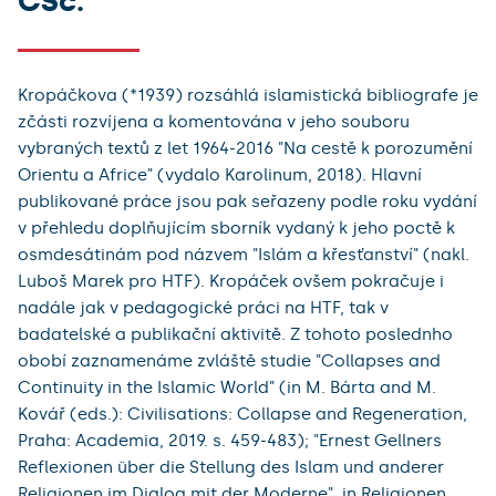
CSc.
Kropáčkova (*1939) rozsáhlá islamistická bibliografe je
zčásti rozvíjena a komentována v jeho souboru
vybraných textů z let 1964-2016 "Na cestě k porozumění
Orientu a Africe" (vydalo Karolinum, 2018). Hlavní
publikované práce jsou pak seřazeny podle roku vydání
v přehledu doplňujícím sborník vydaný k jeho poctě k
osmdesátinám pod názvem "Islám a křesťanství" (nakl.
Luboš Marek pro HTF). Kropáček ovšem pokračuje i
nadále jak v pedagogické práci na HTF, tak v
badatelské a publikační aktivitě. Z tohoto poslednho
obobí zaznamenáme zvláště studie "Collapses and
Continuity in the Islamic World" (in M. Bárta and M.
Kovář (eds.): Civilisations: Collapse and Regeneration,
Praha: Academia, 2019. s. 459-483); "Ernest Gellners
Reflexionen über die Stellung des Islam und anderer
Religionen im Dialog mit der Moderne", in Religionen