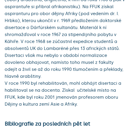
aspirantuře si přibral afrikanistiku). Na FFUK získal
aspiranturu pro obor dějiny Afriky (pod vedením dr. I.
Hrbka), kterou ukončil v r. 1969 předložením doktorské
disertace o Dárfúrském sultanátu. Materiál k ní
shromažďoval v roce 1967 za stipendijního pobytu v
Káhiře. V roce 1968 se zúčastnil expedice studentů a
absolventů UK do Lambaréné přes 13 afrických států.
Disertaci však mu nebylo v období normalizace
dovoleno obhajovat, namísto toho musel z fakulty
odejít a živil se až do roku 1990 tlumočením a překlady,
hlavně arabštiny.
V roce 1990 byl rehabilitován, mohl obhájit disertaci a
habilitoval se na docenta. Získal učitelské místo na
FFUK, kde byl roku 2001 jmenován profesorem oboru
Dějiny a kultura zemí Asie a Afriky.
Bibliografie za posledních pět let