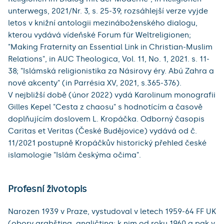
unterwegs, 2021/Nr. 3, s. 25-39; rozsáhlejší verze vyjde
letos v knižní antologii mezináboženského dialogu,
kterou vydává vídeňské Forum für Weltreligionen;
"Making Fraternity an Essential Link in Christian-Muslim
Relations", in AUC Theologica, Vol. 11, No. 1, 2021. s. 11-
38; "Islámská religionistika za Násirovy éry. Abú Zahra a
nové akcenty" (in Parrésia XV, 2021, s.365-376).
V nejbližší době (únor 2022) vydá Karolinum monografii
Gilles Kepel "Cesta z chaosu" s hodnotícím a časově
doplňujícím doslovem L. Kropáčka. Odborný časopis
Caritas et Veritas (České Budějovice) vydává od č.
11/2021 postupně Kropáčkův historický přehled české
islamologie "Islám českýma očima".
Profesní životopis
Narozen 1939 v Praze, vystudoval v letech 1959-64 FF UK
(obory arabština, angličtina; k nim od roku 1960 a pak v