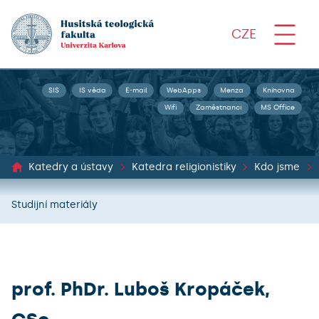
CZE
SIS
IS věda
E-mail
WebApps
Menza
Knihovna
Wifi
Zaměstnanci
MS Office
Katedry a ústavy
Katedra religionistiky
Kdo jsme
Studijní materiály
prof. PhDr. Luboš Kropáček,