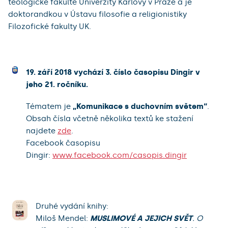
teologické fakultě Univerzity Karlovy v Praze a je
doktorandkou v Ústavu filosofie a religionistiky
Filozofické fakulty UK.
19. září 2018 vychází 3. číslo časopisu Dingir v
jeho 21. ročníku.
Tématem je
„
Komunikace s duchovním světem“
.
Obsah čísla včetně několika textů ke stažení
najdete
zde
.
Facebook časopisu
Dingir:
www.facebook.com/casopis.dingir
Druhé vydání knihy:
Miloš Mendel:
MUSLIMOVÉ A JEJICH SVĚT
. O