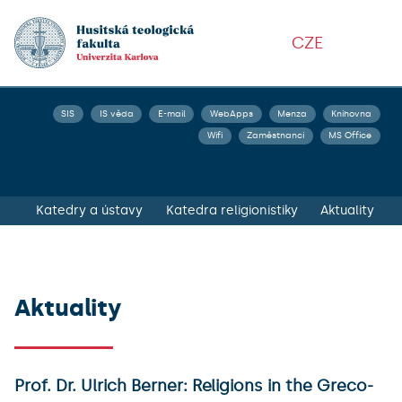
CZE
SIS
IS věda
E-mail
WebApps
Menza
Knihovna
Wifi
Zaměstnanci
MS Office
Katedry a ústavy
Katedra religionistiky
Aktuality
Aktuality
Prof. Dr. Ulrich Berner: Religions in the Greco-