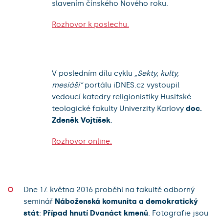
slavením čínského Nového roku.
Rozhovor k poslechu.
V posledním dílu cyklu
„Sekty, kulty,
mesiáši“
portálu iDNES.cz vystoupil
vedoucí katedry religionistiky Husitské
teologické fakulty Univerzity Karlovy
doc.
Zdeněk Vojtíšek
.
Rozhovor online.
Dne 17. května 2016 proběhl na fakultě odborný
seminář
Náboženská komunita a demokratický
stát
:
Případ hnutí Dvanáct kmenů
. Fotografie jsou