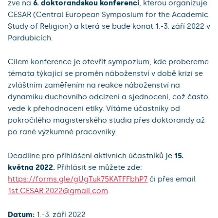
zve na
6. doktorandskou konferenci
, kterou organizuje
CESAR (Central European Symposium for the Academic
Study of Religion) a která se bude konat 1.-3. září 2022 v
Pardubicích.
Cílem konference je otevřít sympozium, kde probereme
témata týkající se proměn náboženství v době krizí se
zvláštním zaměřením na reakce náboženství na
dynamiku duchovního odcizení a sjednocení, což často
vede k přehodnocení etiky. Vítáme účastníky od
pokročilého magisterského studia přes doktorandy až
po rané výzkumné pracovníky.
Deadline pro přihlášení aktivních účastníků je
15.
května 2022.
Přihlásit se můžete zde:
https://forms.gle/gUgTuk75KATFFbhP7
či přes email
1st.CESAR.2022@gmail.com
.
Datum:
1.-3. září 2022