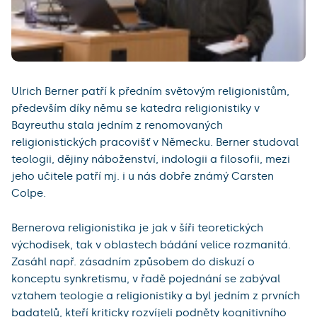
Ulrich Berner patří k předním světovým religionistům,
především díky němu se katedra religionistiky v
Bayreuthu stala jedním z renomovaných
religionistických pracovišť v Německu. Berner studoval
teologii, dějiny náboženství, indologii a filosofii, mezi
jeho učitele patří mj. i u nás dobře známý Carsten
Colpe.
Bernerova religionistika je jak v šíři teoretických
východisek, tak v oblastech bádání velice rozmanitá.
Zasáhl např. zásadním způsobem do diskuzí o
konceptu synkretismu, v řadě pojednání se zabýval
vztahem teologie a religionistiky a byl jedním z prvních
badatelů, kteří kriticky rozvíjeli podněty kognitivního