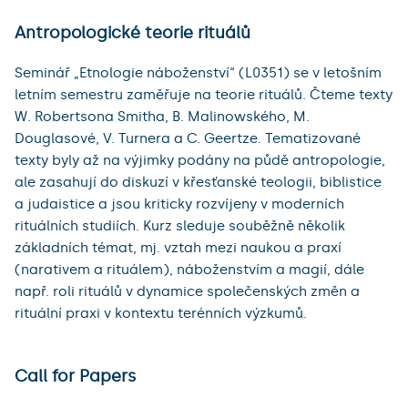
Antropologické teorie rituálů
Seminář „Etnologie náboženství“ (L0351) se v letošním
letním semestru zaměřuje na teorie rituálů. Čteme texty
W. Robertsona Smitha, B. Malinowského, M.
Douglasové, V. Turnera a C. Geertze. Tematizované
texty byly až na výjimky podány na půdě antropologie,
ale zasahují do diskuzí v křesťanské teologii, biblistice
a judaistice a jsou kriticky rozvíjeny v moderních
rituálních studiích. Kurz sleduje souběžně několik
základních témat, mj. vztah mezi naukou a praxí
(narativem a rituálem), náboženstvím a magií, dále
např. roli rituálů v dynamice společenských změn a
rituální praxi v kontextu terénních výzkumů.
Call for Papers