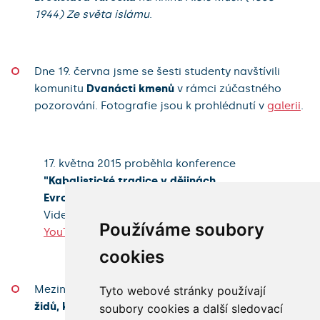
1944) Ze světa islámu
.
Dne 19. června jsme se šesti studenty navštívili
komunitu
Dvanácti kmenů
v rámci zúčastného
pozorování. Fotografie jsou k prohlédnutí v
galerii
.
17. května 2015 proběhla konference
"Kabalistické tradice v dějinách
Evropy."
Podrobný program s anotacemi
(.pdf)
Video záznam z konference je k dispozici na:
Používáme soubory
YouTube kanálu fakulty.
cookies
Mezináboženská iniciativa
Společný hlas, fórum
Tyto webové stránky používají
židů, křesťanů a muslimů
, vydala 29. ledna 2015
soubory cookies a další sledovací