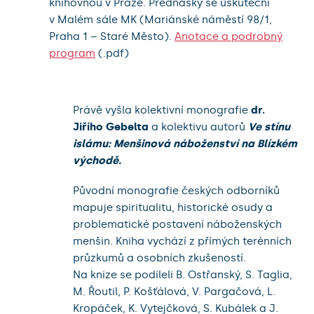
knihovnou v Praze. Přednášky se uskuteční
v Malém sále MK (Mariánské náměstí 98/1,
Praha 1 – Staré Město).
Anotace a podrobný
program
(.pdf)
Právě vyšla kolektivní monografie
dr.
Jiřího Gebelta
a kolektivu autorů
Ve stínu
islámu: Menšinová náboženství na Blízkém
východě.
Původní monografie českých odborníků
mapuje spiritualitu, historické osudy a
problematické postavení náboženských
menšin. Kniha vychází z přímých terénních
průzkumů a osobních zkušeností.
Na knize se podíleli B. Ostřanský, S. Taglia,
M. Řoutil, P. Košťálová, V. Pargačová, L.
Kropáček, K. Vytejčková, S. Kubálek a J.