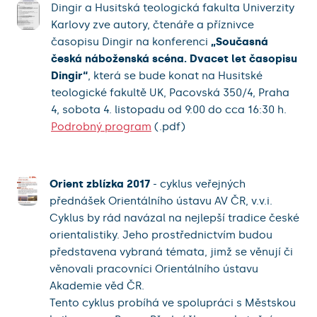
Dingir a Husitská teologická fakulta Univerzity
Karlovy zve autory, čtenáře a příznivce
časopisu Dingir na konferenci
„Současná
česká náboženská scéna. Dvacet let časopisu
Dingir“
, která se bude konat na Husitské
teologické fakultě UK, Pacovská 350/4, Praha
4, sobota 4. listopadu od 9:00 do cca 16:30 h.
Podrobný program
(.pdf)
Orient zblízka 2017
- cyklus veřejných
přednášek Orientálního ústavu AV ČR, v.v.i.
Cyklus by rád navázal na nejlepší tradice české
orientalistiky. Jeho prostřednictvím budou
představena vybraná témata, jimž se věnují či
věnovali pracovníci Orientálního ústavu
Akademie věd ČR.
Tento cyklus probíhá ve spolupráci s Městskou