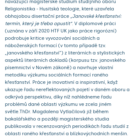
navazující magisterské studium studijního oboru
Religionistika - Husitská teologie, které uzavřela
obhajobou disertační práce
„Janovské křesťanství:
termín, který je třeba opustit“
. V diplomové práci
(uznána v září 2020 HTF UK jako práce rigorózní)
podrobuje kritice vyvozování sociálních a
náboženských formací (v tomto případě tzv.
„janovského křesťanství“) z literárních a stylistických
aspektů literárních dokladů (korpusu tzv. janovského
písemnictví v Novém zákoně) a navrhuje vlastní
metodiku výzkumu sociálních formací raného
křesťanství. Práce je inovativní a inspirativní, když
ukazuje řadu nereflektovaných pojetí v daném oboru a
odkrývá perspektivu, díky níž nahlédneme řadu
problémů dané oblasti výzkumu ve zcela jiném
světle.ThDr. Magdalena Vytlačilová již během
bakalářského a později magisterského studia
publikovala v recenzovaných periodikách řadu studií z
oblasti raného křesťanství a blízkovýchodních menšin.