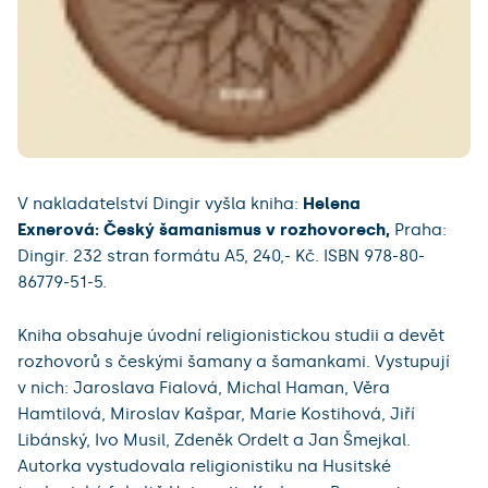
V nakladatelství Dingir vyšla kniha:
Helena
Exnerová: Český šamanismus v rozhovorech,
Praha:
Dingir. 232 stran formátu A5, 240,- Kč. ISBN 978-80-
86779-51-5.
Kniha obsahuje úvodní religionistickou studii a devět
rozhovorů s českými šamany a šamankami. Vystupují
v nich: Jaroslava Fialová, Michal Haman, Věra
Hamtilová, Miroslav Kašpar, Marie Kostihová, Jiří
Libánský, Ivo Musil, Zdeněk Ordelt a Jan Šmejkal.
Autorka vystudovala religionistiku na Husitské