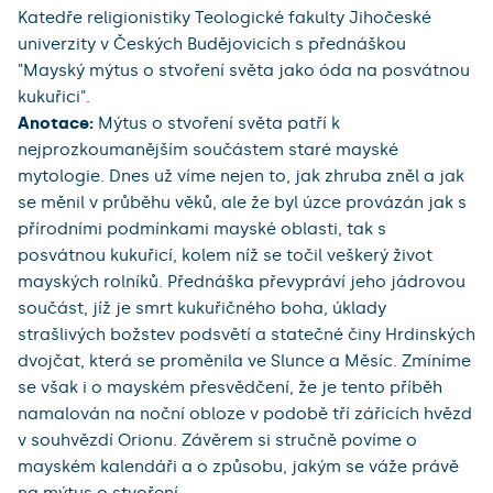
Katedře religionistiky Teologické fakulty Jihočeské
univerzity v Českých Budějovicích s přednáškou
"Mayský mýtus o stvoření světa jako óda na posvátnou
kukuřici".
Anotace:
Mýtus o stvoření světa patří k
nejprozkoumanějším součástem staré mayské
mytologie. Dnes už víme nejen to, jak zhruba zněl a jak
se měnil v průběhu věků, ale že byl úzce provázán jak s
přírodními podmínkami mayské oblasti, tak s
posvátnou kukuřicí, kolem níž se točil veškerý život
mayských rolníků. Přednáška převypráví jeho jádrovou
součást, jíž je smrt kukuřičného boha, úklady
strašlivých božstev podsvětí a statečné činy Hrdinských
dvojčat, která se proměnila ve Slunce a Měsíc. Zmíníme
se však i o mayském přesvědčení, že je tento příběh
namalován na noční obloze v podobě tří zářících hvězd
v souhvězdí Orionu. Závěrem si stručně povíme o
mayském kalendáři a o způsobu, jakým se váže právě