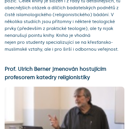
pozic. Celek knihy je složen i z řady tu detailnějších, tu
obecnějších otázek a dílčích badatelských podnětů z
čistě islamologického (religionistického) bádání. V
několika studiích jsou přítomny i některé teologické
prvky (především z praktické teologie), ale ty nijak
nenarušují pointu knihy. Kniha je vhodná
nejen pro studenty specializující se na křesťansko-
muslimské vztahy, ale i pro širší i odbornou veřejnost.
Prof. Ulrich Berner jmenován hostujícím
profesorem katedry religionistiky