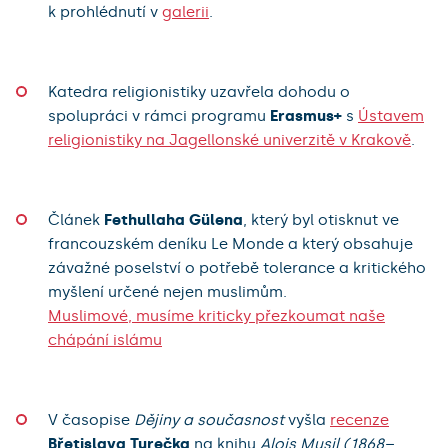
k prohlédnutí v
galerii
.
Katedra religionistiky uzavřela dohodu o
spolupráci v rámci programu
Erasmus+
s
Ústavem
religionistiky na Jagellonské univerzitě v Krakově
.
Článek
Fethullaha Gülena
, který byl otisknut ve
francouzském deníku Le Monde a který obsahuje
závažné poselství o potřebě tolerance a kritického
myšlení určené nejen muslimům.
Muslimové, musíme kriticky přezkoumat naše
chápání islámu
V časopise
Dějiny a současnost
vyšla
recenze
Břetislava Turečka
na knihu
Alois Musil (1868–