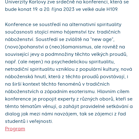
Univerzity Karlovy zve srdečně na konferenci, která se
bude konat 19. a 20. října 2023 ve velké aule H109.
Konference se soustředí na alternativní spirituality
současnosti stojící mimo hájemství tzv. tradičních
náboženství. Soustředí se zvláště na "new age",
(novo)pohanství a (neo)šamanismus, ale rovněž na
související jevy a podmnožiny těchto velkých proudů,
např. (ale nejen) na psychedelickou spiritualitu,
netradiční spiritualitu vzniklou z populární kultury, nová
náboženská hnutí, která z těchto proudů povstávají, i
na širší kontext těchto fenoménů v tradičních
náboženstvích a západním esoterismu. Hlavním cílem
konference je propojit experty z různých oborů, kteří se
těmto tématům věnují, a zahájit pravidelné setkávání a
dialog jak mezi námi navzájem, tak se zájemci z řad
studentů i veřejnosti.
Program