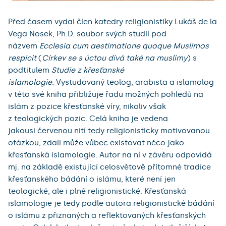
Před časem vydal člen katedry religionistiky Lukáš de la
Vega Nosek, Ph.D. soubor svých studií pod
názvem
Ecclesia cum aestimatione quoque Muslimos
respicit
(
Církev se s úctou dívá také na muslimy
) s
podtitulem
Studie z křesťanské
islamologie.
Vystudovaný teolog, arabista a islamolog
v této své kniha přibližuje řadu možných pohledů na
islám z pozice křesťanské víry, nikoliv však
z teologických pozic. Celá kniha je vedena
jakousi červenou nití tedy religionisticky motivovanou
otázkou, zdali může vůbec existovat něco jako
křesťanská islamologie. Autor na ní v závěru odpovídá
mj. na základě existující celosvětově přítomné tradice
křesťanského bádání o islámu, které není jen
teologické, ale i plně religionistické. Křesťanská
islamologie je tedy podle autora religionistické bádání
o islámu z přiznaných a reflektovaných křesťanských