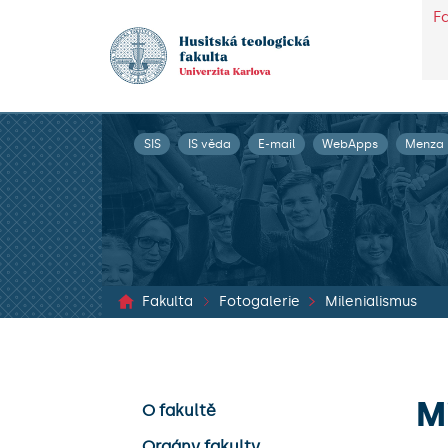
F
SIS
IS věda
E-mail
WebApps
Menza
Fakulta
Fotogalerie
Milenialismus
M
O fakultě
Orgány fakulty