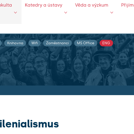
akulta
Katedry a ústavy
Věda a výzkum
Přijí
Knihovna
Wifi
Zaměstnanci
MS Office
ENG
ilenialismus