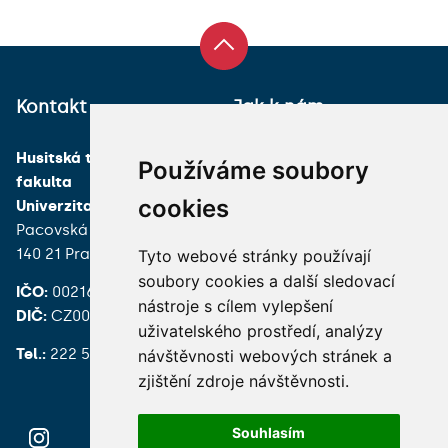
Kontakt
Jak k nám
Husitská teologická
Používáme soubory
fakulta
cookies
Univerzita Karlova
Pacovská 350/4
140 21 Praha 4
Tyto webové stránky používají
soubory cookies a další sledovací
IČO:
00216208
nástroje s cílem vylepšení
DIČ:
CZ00216208
uživatelského prostředí, analýzy
Tel.:
222 539 200
návštěvnosti webových stránek a
zjištění zdroje návštěvnosti.
Souhlasím