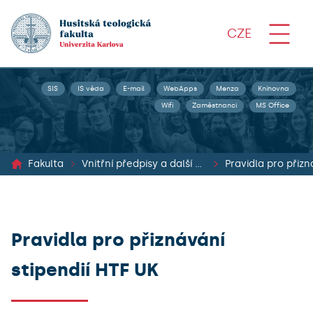
CZE
SIS
IS věda
E-mail
WebApps
Menza
Knihovna
Wifi
Zaměstnanci
MS Office
Fakulta
Vnitřní předpisy a další dokumenty
Pravidla pro přizn
Pravidla pro přiznávání
stipendií HTF UK