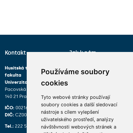
Kontakt
Jak k nám
Husitská teologická
Používáme soubory
fakulta
cookies
Univerzita Karlova
Pacovská 350/4
140 21 Praha 4
Tyto webové stránky používají
soubory cookies a další sledovací
IČO:
00216208
nástroje s cílem vylepšení
DIČ:
CZ00216208
uživatelského prostředí, analýzy
Tel.:
222 539 200
návštěvnosti webových stránek a