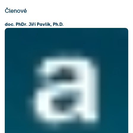
Členové
doc. PhDr. Jiří Pavlík, Ph.D.