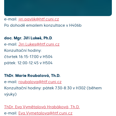
e-mail:
jiri.pavlik@htf.cuni.cz
Po dohodě emailem konzultace v H406b
doc. Mgr. Jiří Lukeš, Ph.D
.
e-mail:
Jiri.Lukes@htf.cuni.cz
Konzultační hodiny:
čtvrtek 16:15-17:00 v H504
pátek: 12:00-12:45 v H504
ThDr. Marie Roubalová, Th.D.
e-mail:
roubalova@htf.cuni.cz
Konzultační hodiny: pátek 7:30-8:30 v H302 (během
výuky)
ThDr. Eva Vymětalová Hrabáková, Th.D.
e-mail:
Eva.Vymetalova@htf.cuni.cz