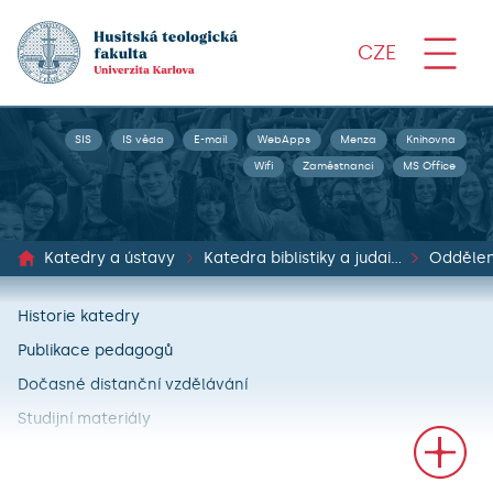
CZE
SIS
IS věda
E-mail
WebApps
Menza
Knihovna
Wifi
Zaměstnanci
MS Office
Katedry a ústavy
Katedra biblistiky a judaistiky
Oddělení
Historie katedry
Publikace pedagogů
Dočasné distanční vzdělávání
Studijní materiály
Biblistika na HTF UK
Vyučované předměty