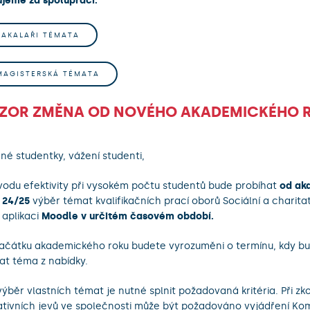
jeme za spolupráci.
BAKALAŘI TÉMATA
MAGISTERSKÁ TÉMATA
ZOR ZMĚNA OD NOVÉHO AKADEMICKÉHO 
né studentky, vážení studenti,
vodu efektivity při vysokém počtu studentů bude probíhat
od ak
 24/25
výběr témat kvalifikačních prací oborů Sociální a charita
 aplikaci
Moodle v určitém časovém období.
ačátku akademického roku budete vyrozuměni o termínu, kdy b
at téma z nabídky.
výběr vlastních témat je nutné splnit požadovaná kritéria. Při z
tivních jevů ve společnosti může být požadováno vyjádření Kom