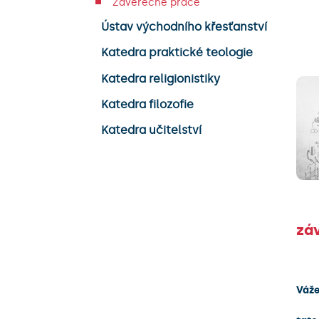
Závěrečné práce
Ústav východního křesťanství
Katedra praktické teologie
Katedra religionistiky
Katedra filozofie
Katedra učitelství
zá
Váže