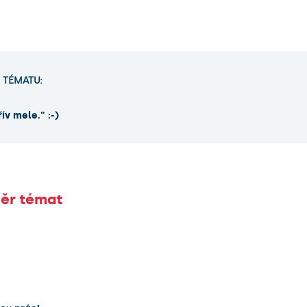
Í TÉMATU:
řív mele." :-)
ěr témat