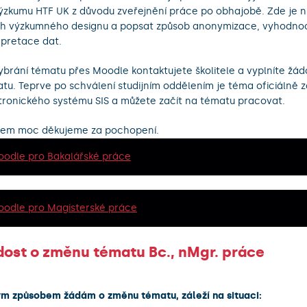
ýzkumu HTF UK z důvodu zveřejnění práce po obhajobě. Zde je nut
h výzkumného designu a popsat způsob anonymizace, vyhodno
rpretace dat.
ybrání tématu přes Moodle kontaktujete školitele a vyplníte žád
tu. Teprve po schválení studijním oddělením je téma oficiálně 
tronického systému SIS a můžete začít na tématu pracovat.
em moc děkujeme za pochopení.
odle pro Bakalářské práce
odle pro Magisterské práce
dost o změnu tématu Bc., nMgr. práce
m způsobem žádám o změnu tématu, záleží na situaci: