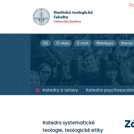
F
SIS
IS věda
E-mail
WebApps
Menza
Katedry a ústavy
Z
Katedra systematické
teologie, teologické etiky