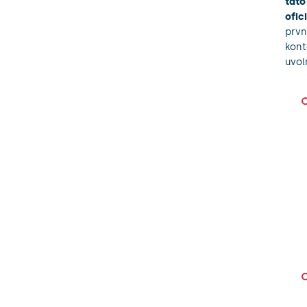
tato
ofic
prvn
kont
uvol