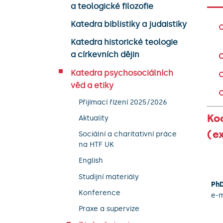
a teologické filozofie
Katedra biblistiky a judaistiky
Katedra historické teologie
a církevních dějin
Katedra psychosociálních
věd a etiky
Přijímací řízení 2025/2026
Koo
Aktuality
(ex
Sociální a charitativní práce
na HTF UK
English
Studijní materiály
PhD
Konference
e-m
Praxe a supervize