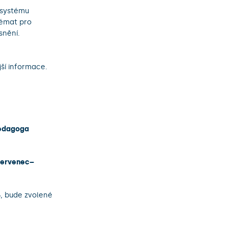
systému
témat pro
snění.
ší informace.
pedagoga
ervenec–
, bude zvolené