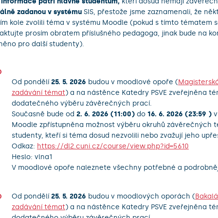
 informace patří hlavně studentům,
kteří dosud nemají závěreč
iálně zadanou v systému
SIS, přestože jsme zaznamenali, že někteř
ím kole zvolili téma v systému Moodle (pokud s tímto tématem s
aktujte prosím obratem příslušného pedagoga, jinak bude na ko
něno pro další studenty).
Od pondělí
25. 5. 2026
budou v moodlové opoře (
Magistersk
zadávání témat
) a na nástěnce Katedry PSVE zveřejněna té
dodatečného výběru závěrečných prací.
Současně bude od
2. 6. 2026 (11:00)
do
16. 6. 2026 (23:59 )
v
Moodle zpřístupněna možnost výběru okruhů závěrečných 
studenty, kteří si téma dosud nezvolili nebo zvažují jeho upře
Odkaz:
https://dl2.cuni.cz/course/view.php?id=5610
Heslo: vlna1
V moodlové opoře naleznete všechny potřebné a podrobněj
Od pondělí
25. 5. 2026
budou v moodlových oporách (
Bakalá
zadávání témat
) a na nástěnce Katedry PSVE zveřejněna té
dodatečného výběru závěrečných prací.