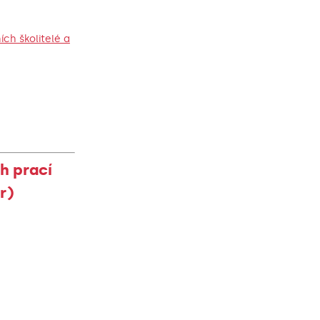
ích školitelé a
h prací
r)