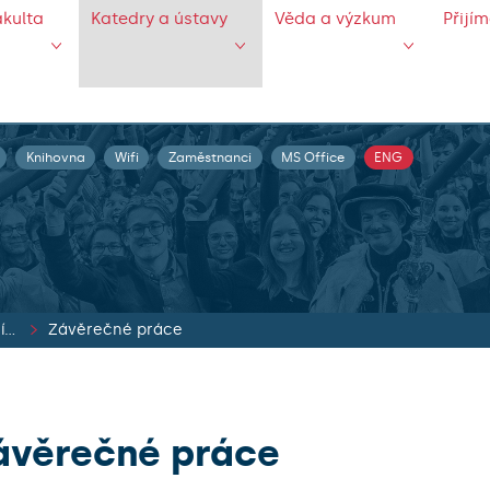
akulta
Katedry a ústavy
Věda a výzkum
Přijí
Knihovna
Wifi
Zaměstnanci
MS Office
ENG
Katedra psychosociálních věd a etiky
Závěrečné práce
ávěrečné práce