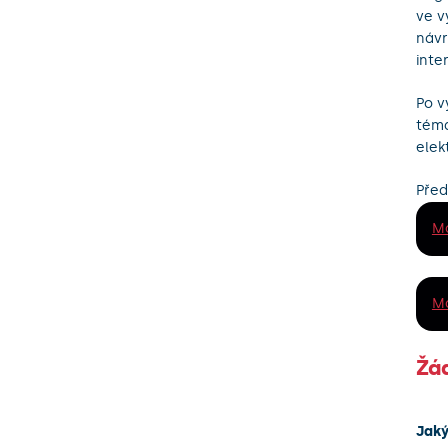
ve v
návr
inte
Po v
téma
elek
Před
Mo
Mo
Žá
Jaký