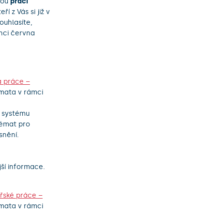
nou
práci
í z Vás si již v
ouhlasíte,
nci června
á práce –
mata v rámci
 systému
témat pro
snění.
ší informace.
řské práce –
mata v rámci