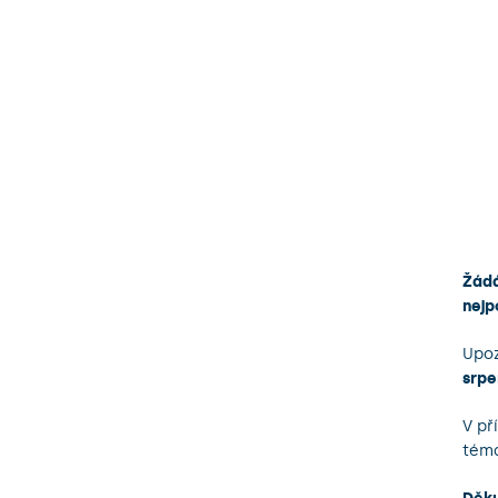
Žádá
nejp
Upoz
srpe
V př
téma