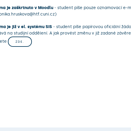
ma je zaškrtnuto v Moodlu
- student píše pouze oznamovací e-m
onika.hruskova@htf.cuni.cz)
ma je již v el. systému SIS
- student píše papírovou oficiální žádo
vá na studijní oddělení. A jak provést změnu v již zadané závěr
dete
ZDE.