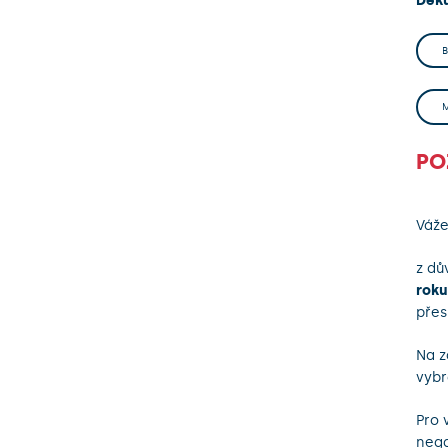
Děku
PO
Váže
z dů
roku
přes
Na z
vybr
Pro 
nega