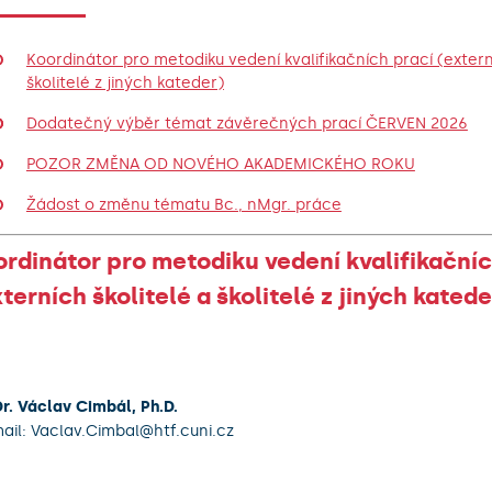
Koordinátor pro metodiku vedení kvalifikačních prací (extern
školitelé z jiných kateder)
Dodatečný výběr témat závěrečných prací ČERVEN 2026
POZOR ZMĚNA OD NOVÉHO AKADEMICKÉHO ROKU
Žádost o změnu tématu Bc., nMgr. práce
rdinátor pro metodiku vedení kvalifikačníc
terních školitelé a školitelé z jiných katede
r. Václav Cimbál, Ph.D.
ail: Vaclav.Cimbal@htf.cuni.cz