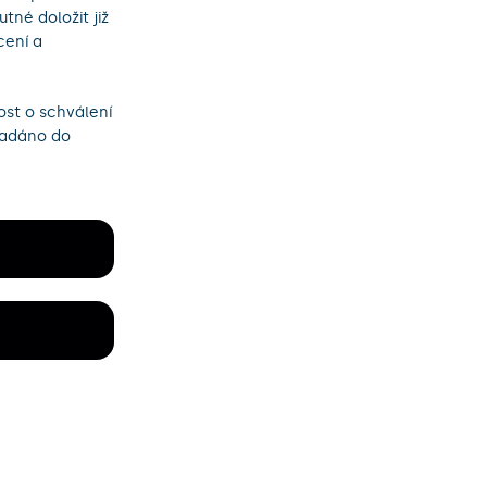
né doložit již
cení a
ost o schválení
zadáno do