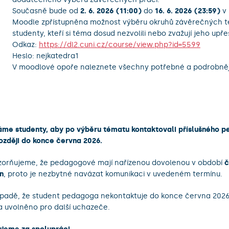
Současně bude od
2. 6. 2026 (11:00)
do
16. 6. 2026 (23:59)
v 
Moodle zpřístupněna možnost výběru okruhů závěrečných 
studenty, kteří si téma dosud nezvolili nebo zvažují jeho upře
Odkaz:
https://dl2.cuni.cz/course/view.php?id=5599
Heslo: nejkatedra1
V moodlové opoře naleznete všechny potřebné a podrobněj
me studenty, aby po výběru tématu kontaktovali příslušného 
ozději do konce června 2026.
orňujeme, že pedagogové mají nařízenou dovolenou v období
č
n
, proto je nezbytné navázat komunikaci v uvedeném termínu.
ípadě, že student pedagoga nekontaktuje do konce června 2026
 uvolněno pro další uchazeče.