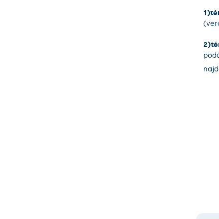
1)té
(ver
2)té
podá
naj