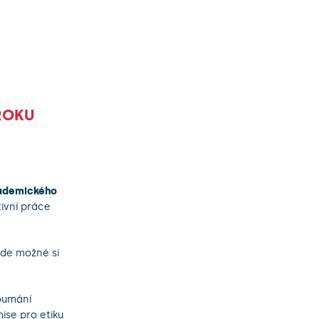
ROKU
ademického
tivní práce
ude možné si
koumání
ise pro etiku