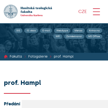
CZE
SIS
IS věda
E-mail
WebApps
Menza
Knihovna
Wifi
Zaměstnanci
MS Office
Fakulta
Fotogalerie
prof. Hampl
prof. Hampl
Předání medaile Františka Kováře prof. RNDr.