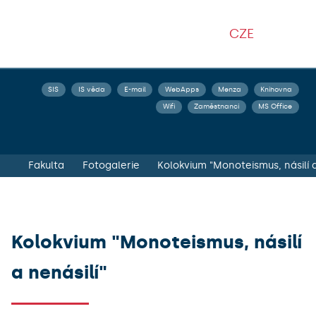
CZE
SIS
IS věda
E-mail
WebApps
Menza
Knihovna
Wifi
Zaměstnanci
MS Office
Fakulta
Fotogalerie
Kolokvium "Monoteismus, násilí a
Kolokvium "Monoteismus, násilí
a nenásilí"