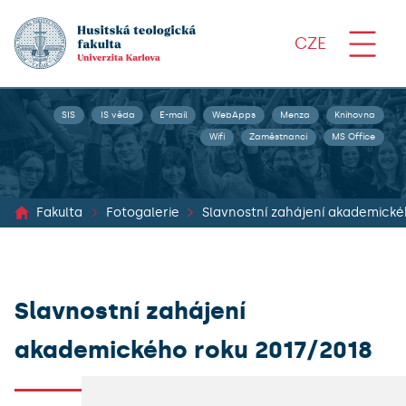
CZE
SIS
IS věda
E-mail
WebApps
Menza
Knihovna
Wifi
Zaměstnanci
MS Office
Fakulta
Fotogalerie
Slavnostní zahájení akademické
Slavnostní zahájení
akademického roku 2017/2018