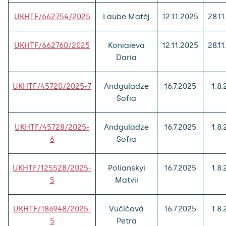
UKHTF/662754/2025
Laube Matěj
12.11.2025
28.1
UKHTF/662760/2025
Koniaieva
12.11.2025
28.1
Daria
UKHTF/45720/2025-7
Andguladze
16.7.2025
1.8
Sofia
UKHTF/45728/2025-
Andguladze
16.7.2025
1.8
6
Sofia
UKHTF/125528/2025-
Polianskyi
16.7.2025
1.8
5
Matvii
UKHTF/186948/2025-
Vučičová
16.7.2025
1.8
5
Petra