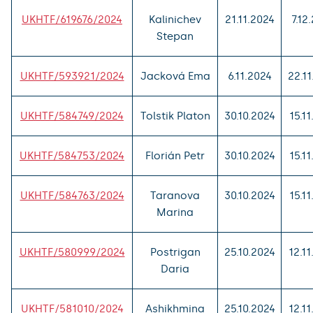
UKHTF/619676/2024
Kalinichev
21.11.2024
7.12
Stepan
UKHTF/593921/2024
Jacková Ema
6.11.2024
22.1
UKHTF/584749/2024
Tolstik Platon
30.10.2024
15.1
UKHTF/584753/2024
Florián Petr
30.10.2024
15.1
UKHTF/584763/2024
Taranova
30.10.2024
15.1
Marina
UKHTF/580999/2024
Postrigan
25.10.2024
12.1
Daria
UKHTF/581010/2024
Ashikhmina
25.10.2024
12.1