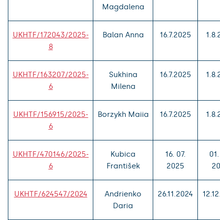
Magdalena
UKHTF/172043/2025-
Balan Anna
16.7.2025
1.8
8
UKHTF/163207/2025-
Sukhina
16.7.2025
1.8
6
Milena
UKHTF/156915/2025-
Borzykh Maiia
16.7.2025
1.8
6
UKHTF/470146/2025-
Kubica
16. 07.
01.
6
František
2025
2
UKHTF/624547/2024
Andrienko
26.11.2024
12.1
Daria