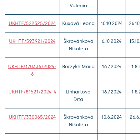
Valeriia
UKHTF/522325/2024
Kuxová Leona
10.10.2024
26.1
UKHTF/593921/2024
Škrovánková
6.10.2024
15.1
Nikoleta
UKHTF/170336/2024-
Borzykh Maiia
16.7.2024
1.8
6
UKHTF/81521/2024-4
Linhartová
16.7.2024
1.8
Dita
UKHTF/330065/2024
Škrovánková
10.6.2024
26.6
Nikoleta