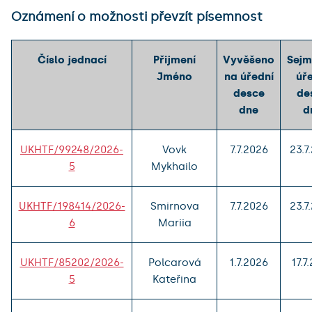
Oznámení o možnosti převzít písemnost
Číslo jednací
Přijmení
Vyvěšeno
Sejm
Jméno
na úřední
úř
desce
de
dne
d
UKHTF/99248/2026-
Vovk
7.7.2026
23.7
5
Mykhailo
UKHTF/198414/2026-
Smirnova
7.7.2026
23.7
6
Mariia
UKHTF/85202/2026-
Polcarová
1.7.2026
17.7
5
Kateřina