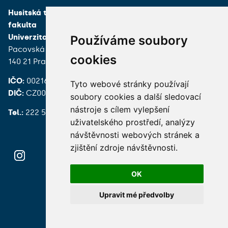
Husitská teologická
fakulta
Univerzita Karlova
Používáme soubory
Pacovská 350/4
cookies
140 21 Praha 4
IČO:
00216208
Tyto webové stránky používají
DIČ:
CZ00216208
soubory cookies a další sledovací
nástroje s cílem vylepšení
Tel.:
222 539 200
uživatelského prostředí, analýzy
návštěvnosti webových stránek a
zjištění zdroje návštěvnosti.
OK
Hledání osob
Nastavení cookie
Upravit mé předvolby
© 2026 Univerzita Karlova foto UK a shutterstock.com