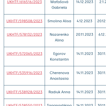
UKHTF/616516/2023
Maťašová
14.12.2023
2.1
Gabriela
UKHTF/598508/2023
Smolina Alisa
4.12.2023
20.1
UKHTF/578132/2023
Nazarenko
20.11.2023
6.12
Alina
UKHTF/572065/2023
Egorov
14.11.2023
30.1
Konstantin
UKHTF/535916/2023
Cherenova
14.11.2023
30.1
Anastasiia
UKHTF/538928/2023
Radiuk Anna
14.11.2023
30.1
UKHTF/538550/2023
Taganashkina
14.11.2023
30.1