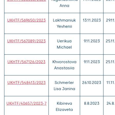
Anna
UKHTF/569650/2023
Lakhmaniuk
13.11.2023
29.1
Yevhenii
UKHTF/567089/2023
Uerikua
9.11.2023
25.1
Michael
UKHTF/567126/2023
Khvorostova
9.11.2023
25.1
Anastasiia
UKHTF/548413/2023
Schmerler
26.10.2023
11.1
Lisa Janina
UKHTF/40657/2023-7
Kibireva
8.8.2023
24.8
Elizaveta