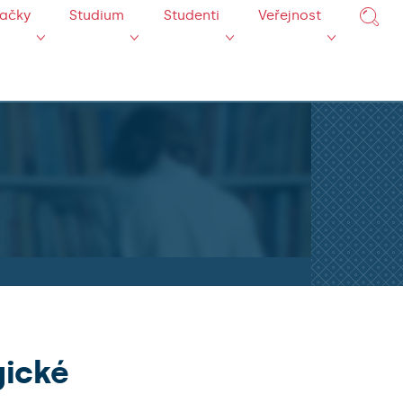
mačky
Studium
Studenti
Veřejnost
gické