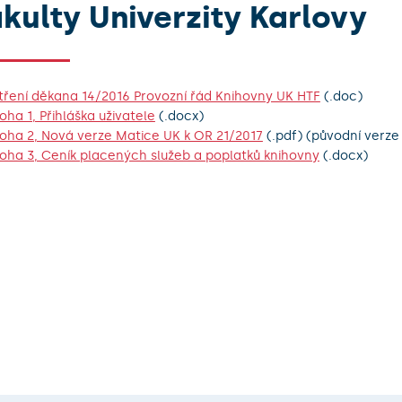
akulty Univerzity Karlovy
ření děkana 14/2016 Provozní řád Knihovny UK HTF
(.doc)
loha 1, Přihláška uživatele
(.docx)
loha 2, Nová verze Matice UK k OR 21/2017
(.pdf) (původní verz
loha 3, Ceník placených služeb a poplatků knihovny
(.docx)