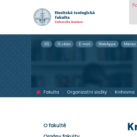
F
SIS
IS věda
E-mail
WebApps
Menza
Fakulta
Organizační složky
Knihovna
K
O fakultě
Orgány fakulty