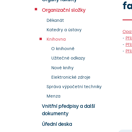
f
Organizační složky
Děkanát
Katedry a ústavy
Opat
-
Pří
Knihovna
-
Pří
O knihovně
-
Pří
Užitečné odkazy
Nové knihy
Elektronické zdroje
Správa výpočetní techniky
Menza
Vnitřní předpisy a další
dokumenty
Úřední deska