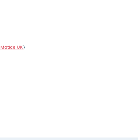
e
Matice UK
)