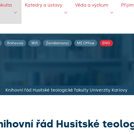
akulta
Katedry a ústavy
Věda a výzkum
Přijí
Knihovna
Wifi
Zaměstnanci
MS Office
ENG
Knihovní řád Husitské teologické fakulty Univerzity Karlovy
nihovní řád Husitské teolo