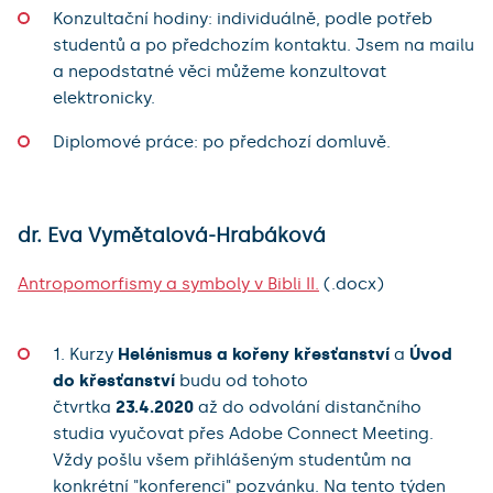
Konzultační hodiny: individuálně, podle potřeb
studentů a po předchozím kontaktu. Jsem na mailu
a nepodstatné věci můžeme konzultovat
elektronicky.
Diplomové práce: po předchozí domluvě.
dr. Eva Vymětalová-Hrabáková
Antropomorfismy a symboly v Bibli II.
(.docx)
1. Kurzy
Helénismus a kořeny křesťanství
a
Úvod
do křesťanství
budu od tohoto
čtvrtka
23.4.2020
až do odvolání distančního
studia vyučovat přes Adobe Connect Meeting.
Vždy pošlu všem přihlášeným studentům na
konkrétní "konferenci" pozvánku. Na tento týden