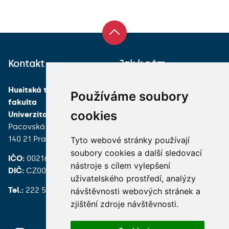
Kontakt
Jak k nám
Husitská teologická
Používáme soubory
fakulta
cookies
Univerzita Karlova
Pacovská 350/4
140 21 Praha 4
Tyto webové stránky používají
soubory cookies a další sledovací
IČO:
00216208
nástroje s cílem vylepšení
DIČ:
CZ00216208
uživatelského prostředí, analýzy
Tel.:
222 539 200
návštěvnosti webových stránek a
zjištění zdroje návštěvnosti.