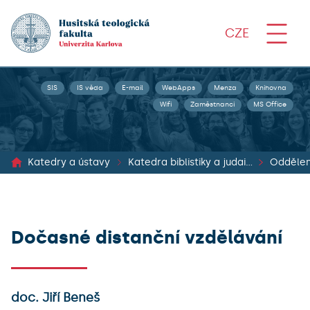
CZE
SIS
IS věda
E-mail
WebApps
Menza
Knihovna
Wifi
Zaměstnanci
MS Office
Katedry a ústavy
Katedra biblistiky a judaistiky
Oddělení
Dočasné distanční vzdělávání
doc. Jiří Beneš