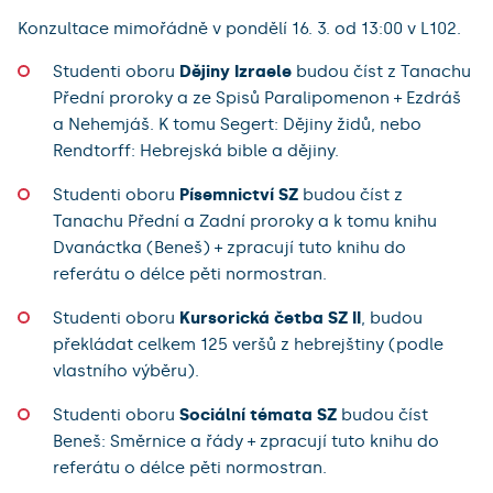
Konzultace mimořádně v pondělí 16. 3. od 13:00 v L102.
Studenti oboru
Dějiny Izraele
budou číst z Tanachu
Přední proroky a ze Spisů Paralipomenon + Ezdráš
a Nehemjáš. K tomu Segert: Dějiny židů, nebo
Rendtorff: Hebrejská bible a dějiny.
Studenti oboru
Písemnictví SZ
budou číst z
Tanachu Přední a Zadní proroky a k tomu knihu
Dvanáctka (Beneš) + zpracují tuto knihu do
referátu o délce pěti normostran.
Studenti oboru
Kursorická četba SZ II
, budou
překládat celkem 125 veršů z hebrejštiny (podle
vlastního výběru).
Studenti oboru
Sociální témata SZ
budou číst
Beneš: Směrnice a řády + zpracují tuto knihu do
referátu o délce pěti normostran.