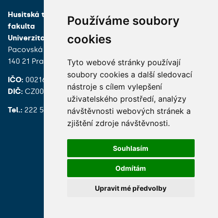
Husitská teologická
Používáme soubory
fakulta
cookies
Univerzita Karlova
Pacovská 350/4
140 21 Praha 4
Tyto webové stránky používají
soubory cookies a další sledovací
IČO:
00216208
nástroje s cílem vylepšení
DIČ:
CZ00216208
uživatelského prostředí, analýzy
Tel.:
222 539 200
návštěvnosti webových stránek a
zjištění zdroje návštěvnosti.
Souhlasím
Odmítám
Hledání osob
Nastavení cookie
Upravit mé předvolby
© 2026 Univerzita Karlova foto UK a shutterstock.com