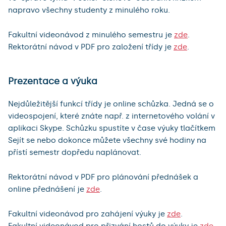
napravo všechny studenty z minulého roku.
Fakultní videonávod z minulého semestru je
zde
.
Rektorátní návod v PDF pro založení třídy je
zde
.
Prezentace a výuka
Nejdůležitější funkcí třídy je online schůzka. Jedná se o
videospojení, které znáte např. z internetového volání v
aplikaci Skype. Schůzku spustíte v čase výuky tlačítkem
Sejít se nebo dokonce můžete všechny své hodiny na
přístí semestr dopředu naplánovat.
Rektorátní návod v PDF pro plánování přednášek a
online přednášení je
zde
.
Fakultní videonávod pro zahájení výuky je
zde
.
Fakultní videonávod pro přizvání hostů do výuky je
zde
.