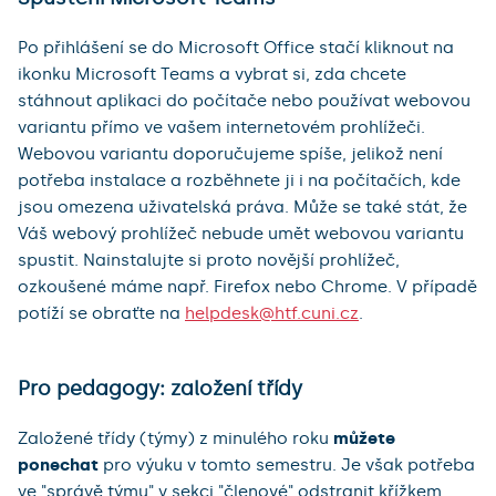
Po přihlášení se do Microsoft Office stačí kliknout na
ikonku Microsoft Teams a vybrat si, zda chcete
stáhnout aplikaci do počítače nebo používat webovou
variantu přímo ve vašem internetovém prohlížeči.
Webovou variantu doporučujeme spíše, jelikož není
potřeba instalace a rozběhnete ji i na počítačích, kde
jsou omezena uživatelská práva. Může se také stát, že
Váš webový prohlížeč nebude umět webovou variantu
spustit. Nainstalujte si proto novější prohlížeč,
ozkoušené máme např. Firefox nebo Chrome. V případě
potíží se obraťte na
helpdesk@htf.cuni.cz
.
Pro pedagogy: založení třídy
Založené třídy (týmy) z minulého roku
můžete
ponechat
pro výuku v tomto semestru. Je však potřeba
ve "správě týmu" v sekci "členové" odstranit křížkem