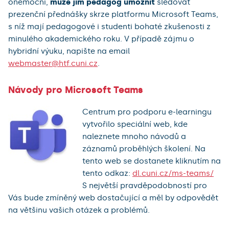
onemocní,
může jim pedagog umožnit
sledovat
prezenční přednášky skrze platformu Microsoft Teams,
s níž mají pedagogové i studenti bohaté zkušenosti z
minulého akademického roku. V případě zájmu o
hybridní výuku, napište na email
webmaster@htf.cuni.cz
.
Návody pro Microsoft Teams
Centrum pro podporu e-learningu
vytvořilo speciální web, kde
naleznete mnoho návodů a
záznamů proběhlých školení. Na
tento web se dostanete kliknutím na
tento odkaz:
dl.cuni.cz/ms-teams/
S největší pravděpodobností pro
Vás bude zmíněný web dostačující a měl by odpovědět
na většinu vašich otázek a problémů.