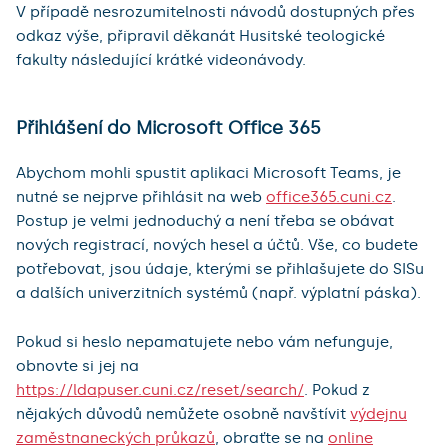
V případě nesrozumitelnosti návodů dostupných přes
odkaz výše, připravil děkanát Husitské teologické
fakulty následující krátké videonávody.
Přihlášení do Microsoft Office 365
Abychom mohli spustit aplikaci Microsoft Teams, je
nutné se nejprve přihlásit na web
office365.cuni.cz
.
Postup je velmi jednoduchý a není třeba se obávat
nových registrací, nových hesel a účtů. Vše, co budete
potřebovat, jsou údaje, kterými se přihlašujete do SISu
a dalších univerzitních systémů (např. výplatní páska).
Pokud si heslo nepamatujete nebo vám nefunguje,
obnovte si jej na
https://ldapuser.cuni.cz/reset/search/
. Pokud z
nějakých důvodů nemůžete osobně navštívit
výdejnu
zaměstnaneckých průkazů
, obraťte se na
online