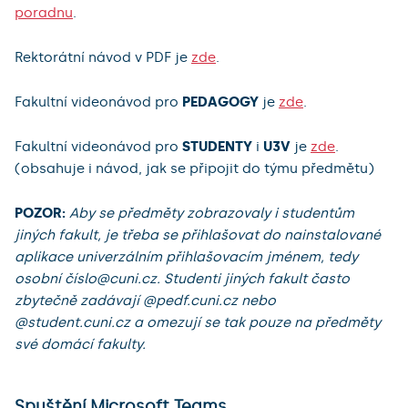
poradnu
.
Rektorátní návod v PDF je
zde
.
Fakultní videonávod pro
PEDAGOGY
je
zde
.
Fakultní videonávod pro
STUDENTY
i
U3V
je
zde
.
(obsahuje i návod, jak se připojit do týmu předmětu)
POZOR:
Aby se předměty zobrazovaly i studentům
jiných fakult, je třeba se přihlašovat do nainstalované
aplikace univerzálním přihlašovacím jménem, tedy
osobní číslo@cuni.cz. Studenti jiných fakult často
zbytečně zadávají @pedf.cuni.cz nebo
@student.cuni.cz a omezují se tak pouze na předměty
své domácí fakulty.
Spuštění Microsoft Teams