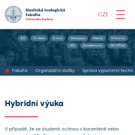
CZE
SIS
IS věda
E-mail
WebApps
Menza
Knihovna
Wifi
Zaměstnanci
MS Office
Fakulta
Organizační složky
Správa výpočet
Hybridní výuka
V případě, že se studenti ocitnou v karanténě nebo