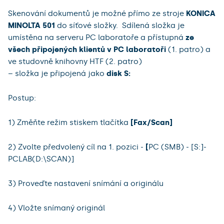
Skenování dokumentů je možné přímo ze stroje
KONICA
MINOLTA 501
do síťové složky. Sdílená složka je
umístěna na serveru PC laboratoře a přístupná
ze
všech připojených klientů v PC laboratoři
(1. patro) a
ve studovně knihovny HTF (2. patro)
– složka je připojená jako
disk S:
Postup:
1) Změňte režim stiskem tlačítka
[Fax/Scan]
2) Zvolte předvolený cíl na 1. pozici -
[
PC (SMB) - [S:]-
PCLAB(D:\SCAN)]
3) Proveďte nastavení snímání a originálu
4) Vložte snímaný originál