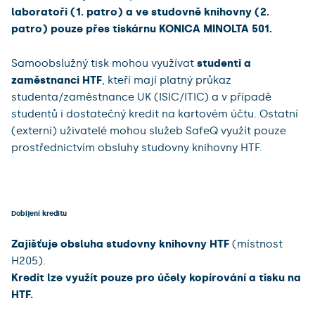
laboratoři (1. patro) a ve studovně knihovny (2.
patro) pouze přes tiskárnu KONICA MINOLTA 501.
Samoobslužný tisk mohou využívat
studenti a
zaměstnanci HTF
, kteří mají platný průkaz
studenta/zaměstnance UK (ISIC/ITIC) a v případě
studentů i dostatečný kredit na kartovém účtu. Ostatní
(externí) uživatelé mohou služeb SafeQ využít pouze
prostřednictvím obsluhy studovny knihovny HTF.
Dobíjení kreditu
Zajišťuje obsluha studovny knihovny HTF
(místnost
H205).
Kredit lze využít pouze pro účely kopírování a tisku na
HTF.