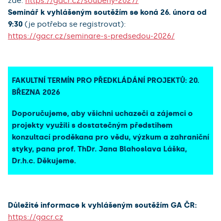
zde:
https://gacr.cz/soubehy-2027/
Seminář k vyhlášeným soutěžím se koná 26. února od
9:30
(je potřeba se registrovat):
https://gacr.cz/seminare-s-predsedou-2026/
FAKULTNÍ TERMÍN PRO PŘEDKLÁDÁNÍ PROJEKTŮ: 20.
BŘEZNA 2026
Doporučujeme, aby všichni uchazeči a zájemci o
projekty využili s dostatečným předstihem
konzultací proděkana pro vědu, výzkum a zahraniční
styky,
pana prof. ThDr. Jana Blahoslava Láška,
Dr.h.c. Děkujeme.
Důležité informace k vyhlášeným soutěžím GA ČR:
https://gacr.cz