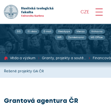
CZE
SIS
IS věda
E-mail
WebApps
Menza
Knihovna
Wifi
Zaměstnanci
MS Office
Věda a výzkum
Granty, projekty a soutěže
Řešené projekty GA ČR
Grantová agentura ČR