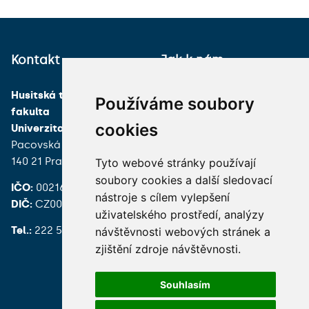
Kontakt
Jak k nám
Husitská teologická
Používáme soubory
fakulta
cookies
Univerzita Karlova
Pacovská 350/4
140 21 Praha 4
Tyto webové stránky používají
soubory cookies a další sledovací
IČO:
00216208
nástroje s cílem vylepšení
DIČ:
CZ00216208
uživatelského prostředí, analýzy
Tel.:
222 539 200
návštěvnosti webových stránek a
zjištění zdroje návštěvnosti.
Souhlasím