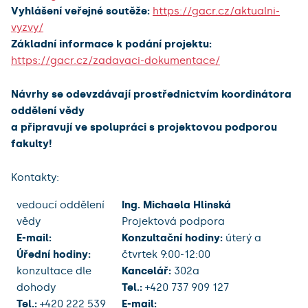
Vyhlášení veřejné soutěže:
https://gacr.cz/aktualni-
vyzvy/
Základní informace k podání projektu:
https://gacr.cz/zadavaci-dokumentace/
Návrhy se odevzdávají prostřednictvím koordinátora
oddělení vědy
a připravují ve spolupráci s projektovou podporou
fakulty!
Kontakty:
vedoucí oddělení
Ing. Michaela Hlinská
vědy
Projektová podpora
E-mail:
Konzultační hodiny:
úterý a
Úřední hodiny:
čtvrtek 9:00-12:00
konzultace dle
Kancelář:
302a
dohody
Tel.:
+420 737 909 127
Tel.:
+420 222 539
E-mail: