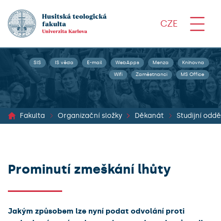
CZE
SIS
IS věda
E-mail
WebApps
Menza
Knihovna
Wifi
Zaměstnanci
MS Office
Fakulta
Organizační složky
Děkanát
Studijní oddě
Prominutí zmeškání lhůty
Jakým způsobem lze nyní podat odvolání proti