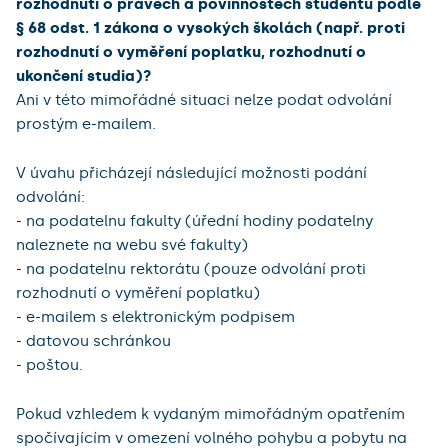
rozhodnutí o právech a povinnostech studentů podle
§ 68 odst. 1 zákona o vysokých školách (např. proti
rozhodnutí o vyměření poplatku, rozhodnutí o
ukončení studia)?
Ani v této mimořádné situaci nelze podat odvolání
prostým e-mailem.
V úvahu přicházejí následující možnosti podání
odvolání:
- na podatelnu fakulty (úřední hodiny podatelny
naleznete na webu své fakulty)
- na podatelnu rektorátu (pouze odvolání proti
rozhodnutí o vyměření poplatku)
- e-mailem s elektronickým podpisem
- datovou schránkou
- poštou.
Pokud vzhledem k vydaným mimořádným opatřením
spočívajícím v omezení volného pohybu a pobytu na