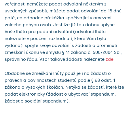
veřejnosti nemůžete podat odvolání některým z
uvedených způsobů, můžete podat odvolání do 15 dnů
poté, co odpadne překážka spočívající v omezení
volného pohybu osob. Jestliže již tou dobou uplyne
Vaše lhůta pro podání odvolání (odvolací lhůtu
naleznete v poučení rozhodnutí, které Vám bylo
vydáno), spojte svoje odvolání s žádostí o prominutí
zmeškání úkonu ve smyslu § 41 zákona č. 500/2004 Sb.,
správního řádu. Vzor takové žádosti naleznete
zde
.
Obdobně se zmeškání lhůty použije i na žádosti o
právech a povinnostech studentů podle § 68 odst. 1
zákona o vysokých školách. Netýká se žádostí, které lze
podat elektronicky (žádost o ubytovací stipendium,
žádost o sociální stipendium).